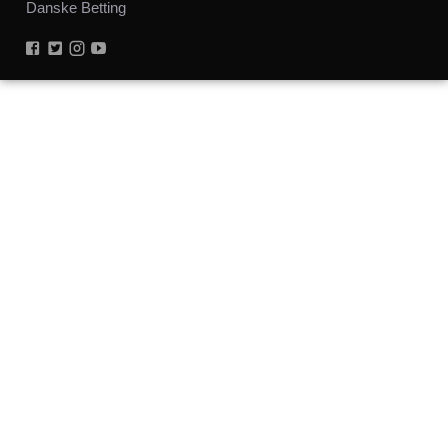
Danske Betting