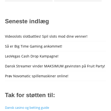
Seneste indlæg
Videoslots slotbattles! Spil slots mod dine venner!
Så er Big Time Gaming ankommet!
LeoVegas Cash Drop Kampagne!
Dansk Streamer vinder MAKSIMUM gevinsten på Fruit Party!
Prøv Novomatic spillemaskiner online!
Tak for støtten til:
Dansk casino og betting guide