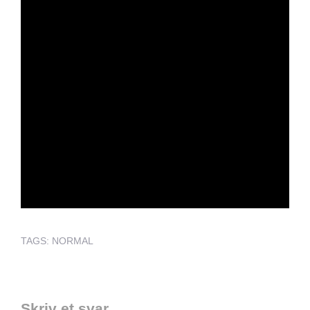
TAGS:
NORMAL
Skriv et svar