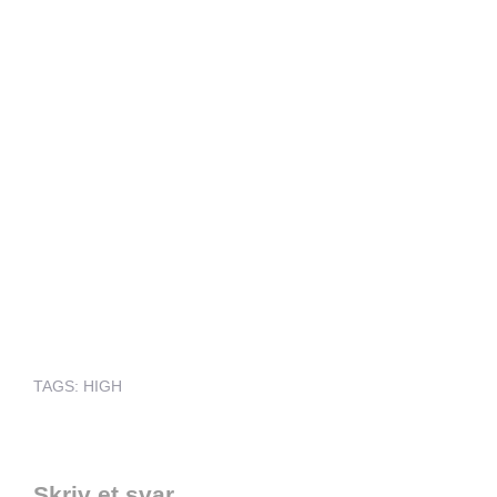
TAGS:
HIGH
Skriv et svar