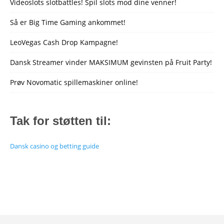
Videoslots slotbattles! Spil slots mod dine venner!
Så er Big Time Gaming ankommet!
LeoVegas Cash Drop Kampagne!
Dansk Streamer vinder MAKSIMUM gevinsten på Fruit Party!
Prøv Novomatic spillemaskiner online!
Tak for støtten til:
Dansk casino og betting guide