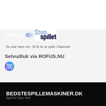
Du skal være min. 18 år for at spille i Danmark.
Selvudluk via ROFUS.NU
BEDSTESPILLEMASKINER.DK
Spil For Sjov Her!