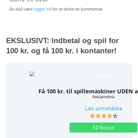
Du skal være
logget ind
for at skrive en kommentar.
EKSLUSIVT: Indbetal og spil for
100 kr. og få 100 kr. i kontanter!
Få 100 kr. til spillemaskiner UDEN 
Reklamelink
Læs anmeldelse
Få bonus