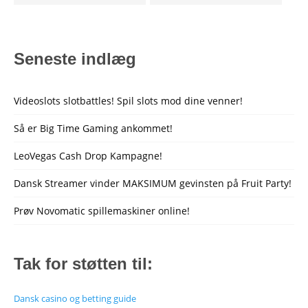
Seneste indlæg
Videoslots slotbattles! Spil slots mod dine venner!
Så er Big Time Gaming ankommet!
LeoVegas Cash Drop Kampagne!
Dansk Streamer vinder MAKSIMUM gevinsten på Fruit Party!
Prøv Novomatic spillemaskiner online!
Tak for støtten til:
Dansk casino og betting guide