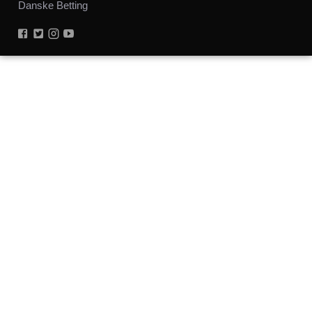
Danske Betting