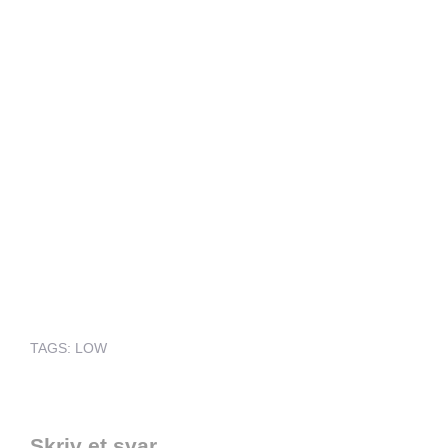
TAGS:
LOW
Skriv et svar