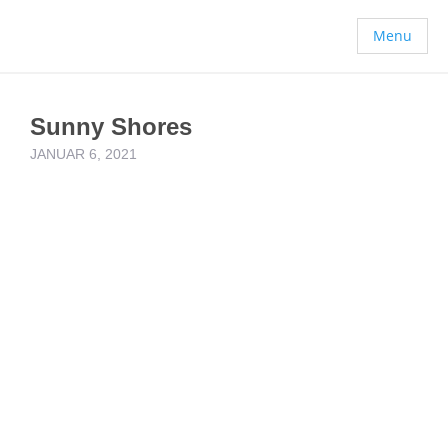
Menu
Sunny Shores
JANUAR 6, 2021