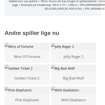
Gælder kun nye spillere | 100 kr. bonus der kan bruges til spillemaskiner | Gen
dage | Eksempel på omsætning: 100 kr x 10 = 1.000 kr | SPILLEMYNDIGHED
SELVUDELUKKELSE: ROFUS.NU | SPIL ANSVARLIGT
Andre spiller lige nu
Wins Of Fortune
Jolly Roger 2
Golden Ticket 2
Big Bad Wolf
Pink Elephants
Wild Gladiators