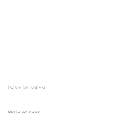
TAGS:
HIGH
,
NORMAL
Skriv et svar