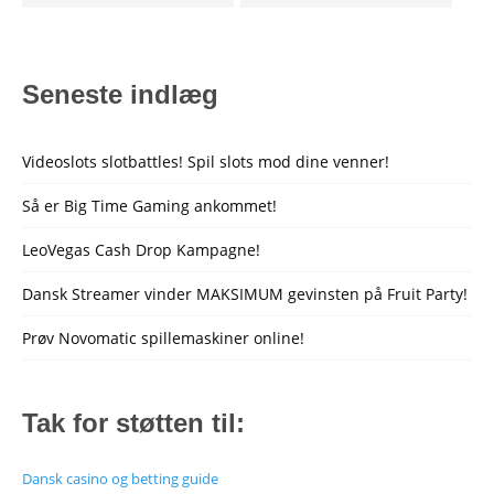
Seneste indlæg
Videoslots slotbattles! Spil slots mod dine venner!
Så er Big Time Gaming ankommet!
LeoVegas Cash Drop Kampagne!
Dansk Streamer vinder MAKSIMUM gevinsten på Fruit Party!
Prøv Novomatic spillemaskiner online!
Tak for støtten til:
Dansk casino og betting guide