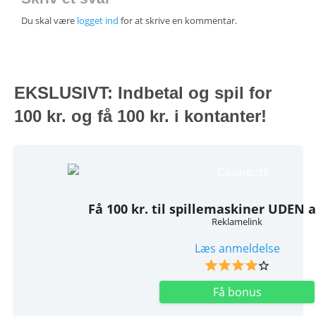
Du skal være
logget ind
for at skrive en kommentar.
EKSLUSIVT: Indbetal og spil for
100 kr. og få 100 kr. i kontanter!
Få 100 kr. til spillemaskiner UDEN 
Reklamelink
Læs anmeldelse
Få bonus