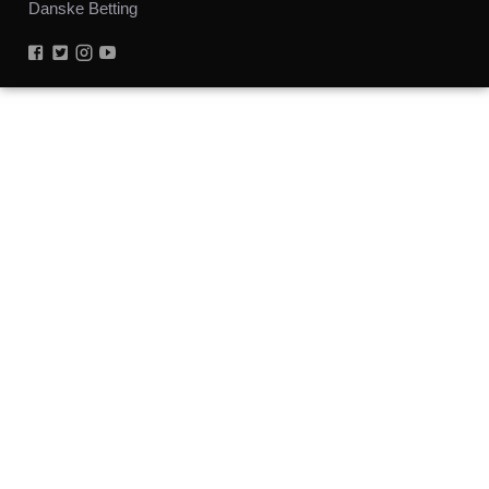
Danske Betting