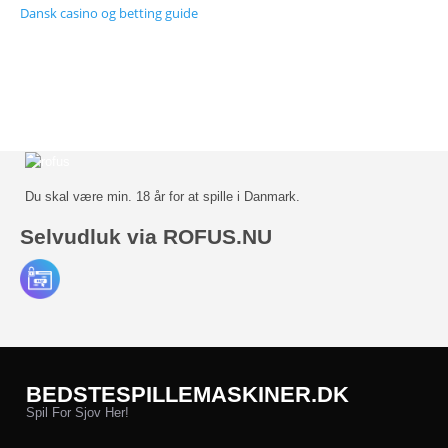
Dansk casino og betting guide
Du skal være min. 18 år for at spille i Danmark.
Selvudluk via ROFUS.NU
BEDSTESPILLEMASKINER.DK
Spil For Sjov Her!