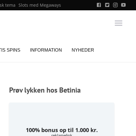
rsk tema
Slots med Megaways
IS SPINS
INFORMATION
NYHEDER
Prøv lykken hos Betinia
100% bonus op til 1.000 kr.
reklamelink