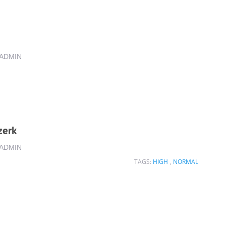
ADMIN
zerk
ADMIN
TAGS:
HIGH
,
NORMAL