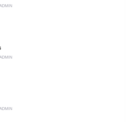
ADMIN
s
ADMIN
ADMIN