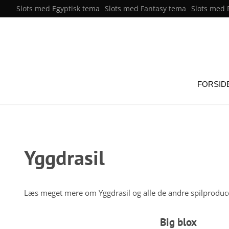
Slots med Egyptisk tema
Slots med Fantasy tema
Slots med 
FORSID
Yggdrasil
Læs meget mere om Yggdrasil og alle de andre spilproduc
Big blox