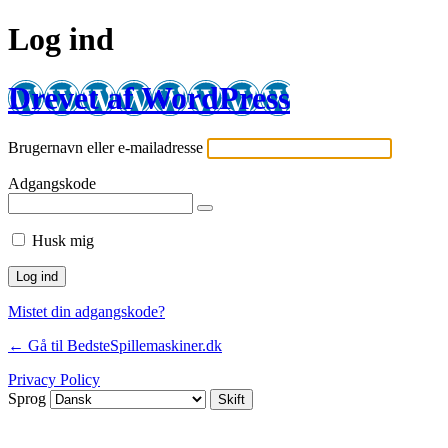
Log ind
Drevet af WordPress
Brugernavn eller e-mailadresse
Adgangskode
Husk mig
Mistet din adgangskode?
← Gå til BedsteSpillemaskiner.dk
Privacy Policy
Sprog