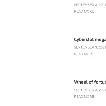
SEPTEMBER 3, 202
READ MORE
Cyberslot mega
SEPTEMBER 3, 202
READ MORE
Wheel of fort
SEPTEMBER 3, 202
READ MORE