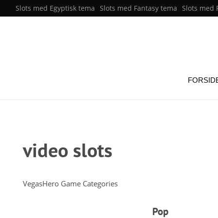
Slots med Egyptisk tema
Slots med Fantasy tema
Slots med 
FORSID
video slots
VegasHero Game Categories
Pop