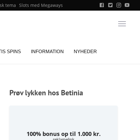
rsk tema
Slots med Megaways
IS SPINS
INFORMATION
NYHEDER
Prøv lykken hos Betinia
100% bonus op til 1.000 kr.
reklamelink