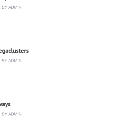
1
BY
ADMIN
egaclusters
1
BY
ADMIN
ways
1
BY
ADMIN