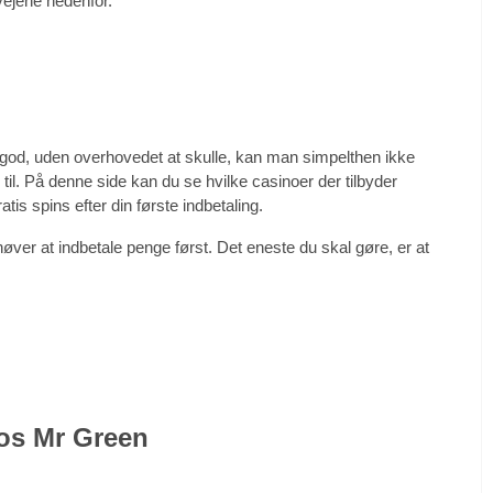
nvejene nedenfor.
 en god, uden overhovedet at skulle, kan man simpelthen ikke
j til. På denne side kan du se hvilke casinoer der tilbyder
atis spins efter din første indbetaling.
høver at indbetale penge først. Det eneste du skal gøre, er at
hos Mr Green