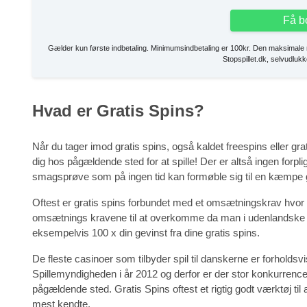
Få b
Gælder kun første indbetaling. Minimumsindbetaling er 100kr. Den maksimale mæ
Stopspillet.dk, selvudl
Hvad er Gratis Spins?
Når du tager imod gratis spins, også kaldet freespins eller gra
dig hos pågældende sted for at spille! Der er altså ingen forpl
smagsprøve som på ingen tid kan formøble sig til en kæmpe ge
Oftest er gratis spins forbundet med et omsætningskrav hvor
omsætnings kravene til at overkomme da man i udenlandske 
eksempelvis 100 x din gevinst fra dine gratis spins.
De fleste casinoer som tilbyder spil til danskerne er forholdsvis n
Spillemyndigheden i år 2012 og derfor er der stor konkurrence p
pågældende sted. Gratis Spins oftest et rigtig godt værktøj til a
mest kendte.