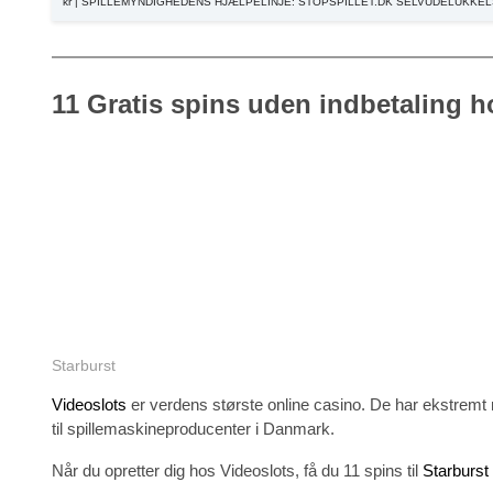
kr | SPILLEMYNDIGHEDENS HJÆLPELINJE: STOPSPILLET.DK SELVUDELUKKELSE
11 Gratis spins uden indbetaling 
Starburst
Videoslots
er verdens største online casino. De har ekstrem
til spillemaskineproducenter i Danmark.
Når du opretter dig hos Videoslots, få du 11 spins til
Starburst