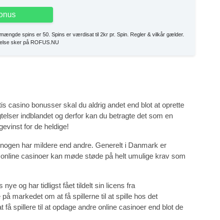
onus
ngde spins er 50. Spins er værdisat til 2kr pr. Spin. Regler & vilkår gælder.
ukkelse sker på ROFUS.NU
tis casino bonusser skal du aldrig andet end blot at oprette
igtelser indblandet og derfor kan du betragte det som en
vinst for de heldige!
 nogen har mildere end andre. Generelt i Danmark er
online casinoer kan møde støde på helt umulige krav som
ye og har tidligst fået tildelt sin licens fra
å markedet om at få spillerne til at spille hos det
t få spillere til at opdage andre online casinoer end blot de