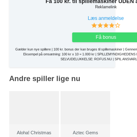
Få 100 kr. til spillemaskiner UDEN 
Reklamelink
Læs anmeldelse
Få bonus
Gælder kun nye spillere | 100 kr. bonus der kan bruges til spillemaskiner | Genne
Eksempel på omsætning: 100 kr x 10 = 1.000 kr | SPILLEMYNDIGHEDE
SELVUDELUKKELSE: ROFUS.NU | SPIL ANSVARLI
Andre spiller lige nu
Aloha! Christmas
Aztec Gems