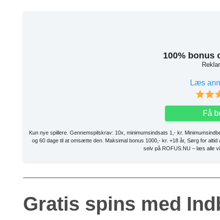
100% bonus op
Rekla
Læs anm
Få b
Kun nye spillere. Gennemspilskrav: 10x, minimumsindsats 1,- kr. Minimumsindbeta
og 60 dage til at omsætte den. Maksimal bonus 1000,- kr. +18 år, Sørg for altid at
selv på ROFUS.NU – læs alle vi
Gratis spins med Ind