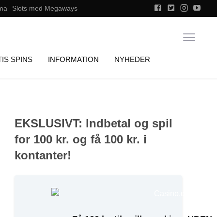
ema
Slots med Megaways
IS SPINS
INFORMATION
NYHEDER
EKSLUSIVT: Indbetal og spil
for 100 kr. og få 100 kr. i
kontanter!