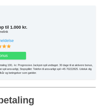
 til 1.000 kr.
melink
eldelse
onus
ling 100,- kr. Progressive Jackpot-spil undtaget. 30 dage til at aktivere bonus,
 spil ansvarligt, Stopspillet: Telefon til ansvarligt spil +45 70222825. Udeluk dig
lkår og betingelser som gælder.
betaling