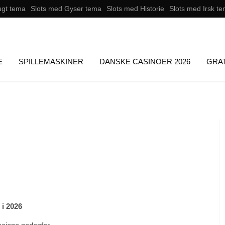
ugt tema
Slots med Gyser tema
Slots med Historie
Slots med Irsk t
E
SPILLEMASKINER
DANSKE CASINOER 2026
GRAT
 i 2026