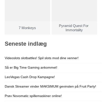
Pyramid Quest For 
7 Monkeys
Immortality
Seneste indlæg
Videoslots slotbattles! Spil slots mod dine venner!
Så er Big Time Gaming ankommet!
LeoVegas Cash Drop Kampagne!
Dansk Streamer vinder MAKSIMUM gevinsten på Fruit Party!
Prøv Novomatic spillemaskiner online!