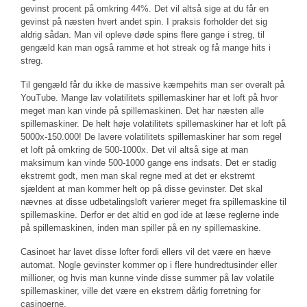
gevinst procent på omkring 44%. Det vil altså sige at du får en
gevinst på næsten hvert andet spin. I praksis forholder det sig
aldrig sådan. Man vil opleve døde spins flere gange i streg, til
gengæld kan man også ramme et hot streak og få mange hits i
streg.
Til gengæld får du ikke de massive kæmpehits man ser overalt på
YouTube. Mange lav volatilitets spillemaskiner har et loft på hvor
meget man kan vinde på spillemaskinen. Det har næsten alle
spillemaskiner. De helt høje volatilitets spillemaskiner har et loft på
5000x-150.000! De lavere volatilitets spillemaskiner har som regel
et loft på omkring de 500-1000x. Det vil altså sige at man
maksimum kan vinde 500-1000 gange ens indsats. Det er stadig
ekstremt godt, men man skal regne med at det er ekstremt
sjældent at man kommer helt op på disse gevinster. Det skal
nævnes at disse udbetalingsloft varierer meget fra spillemaskine til
spillemaskine. Derfor er det altid en god ide at læse reglerne inde
på spillemaskinen, inden man spiller på en ny spillemaskine.
Casinoet har lavet disse lofter fordi ellers vil det være en hæve
automat. Nogle gevinster kommer op i flere hundredtusinder eller
millioner, og hvis man kunne vinde disse summer på lav volatile
spillemaskiner, ville det være en ekstrem dårlig forretning for
casinoerne.