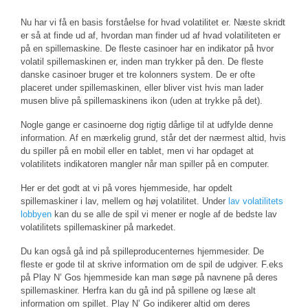
Nu har vi få en basis forståelse for hvad volatilitet er. Næste skridt
er så at finde ud af, hvordan man finder ud af hvad volatiliteten er
på en spillemaskine. De fleste casinoer har en indikator på hvor
volatil spillemaskinen er, inden man trykker på den. De fleste
danske casinoer bruger et tre kolonners system. De er ofte
placeret under spillemaskinen, eller bliver vist hvis man lader
musen blive på spillemaskinens ikon (uden at trykke på det).
Nogle gange er casinoerne dog rigtig dårlige til at udfylde denne
information. Af en mærkelig grund, står det der nærmest altid, hvis
du spiller på en mobil eller en tablet, men vi har opdaget at
volatilitets indikatoren mangler når man spiller på en computer.
Her er det godt at vi på vores hjemmeside, har opdelt
spillemaskiner i lav, mellem og høj volatilitet. Under
lav volatilitets
lobbyen
kan du se alle de spil vi mener er nogle af de bedste lav
volatilitets spillemaskiner på markedet.
Du kan også gå ind på spilleproducenternes hjemmesider. De
fleste er gode til at skrive information om de spil de udgiver. F.eks
på Play N’ Gos hjemmeside kan man søge på navnene på deres
spillemaskiner. Herfra kan du gå ind på spillene og læse alt
information om spillet. Play N’ Go indikerer altid om deres