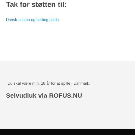
Tak for støtten til:
Dansk casino og betting guide
Du skal være min. 18 år for at spille i Danmark.
Selvudluk via ROFUS.NU