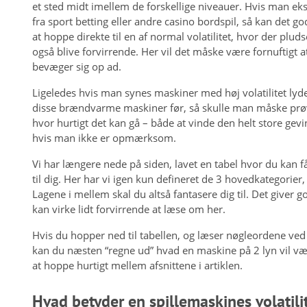
et sted midt imellem de forskellige niveauer. Hvis man ekse
fra sport betting eller andre casino bordspil, så kan det g
at hoppe direkte til en af normal volatilitet, hvor der plud
også blive forvirrende. Her vil det måske være fornuftigt 
bevæger sig op ad.
Ligeledes hvis man synes maskiner med høj volatilitet lyd
disse brændvarme maskiner før, så skulle man måske prøve 
hvor hurtigt det kan gå – både at vinde den helt store gev
hvis man ikke er opmærksom.
Vi har længere nede på siden, lavet en tabel hvor du kan få
til dig. Her har vi igen kun defineret de 3 hovedkategorier, 
Lagene i mellem skal du altså fantasere dig til. Det give
kan virke lidt forvirrende at læse om her.
Hvis du hopper ned til tabellen, og læser nøgleordene ved 
kan du næsten “regne ud” hvad en maskine på 2 lyn vil vær
at hoppe hurtigt mellem afsnittene i artiklen.
Hvad betyder en spillemaskines volatili