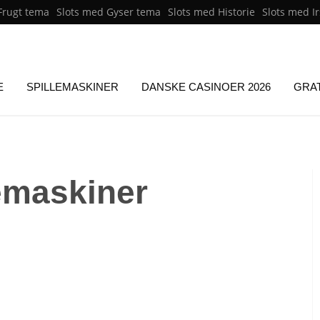
Frugt tema
Slots med Gyser tema
Slots med Historie
Slots med I
E
SPILLEMASKINER
DANSKE CASINOER 2026
GRAT
lemaskiner