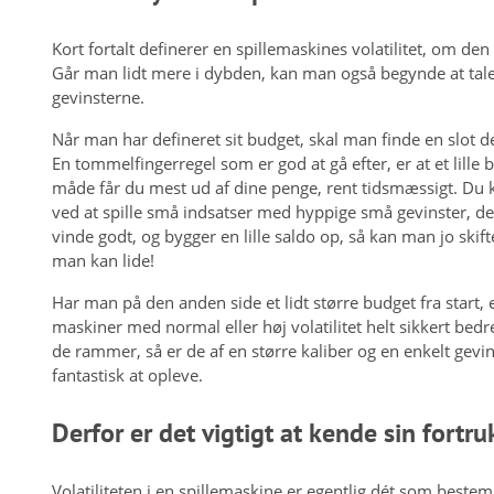
Kort fortalt definerer en spillemaskines volatilitet, om den er
Går man lidt mere i dybden, kan man også begynde at tale
gevinsterne.
Når man har defineret sit budget, skal man finde en slot der
En tommelfingerregel som er god at gå efter, er at et lille 
måde får du mest ud af dine penge, rent tidsmæssigt. Du k
ved at spille små indsatser med hyppige små gevinster, d
vinde godt, og bygger en lille saldo op, så kan man jo skif
man kan lide!
Har man på den anden side et lidt større budget fra start, 
maskiner med normal eller høj volatilitet helt sikkert bedr
de rammer, så er de af en større kaliber og en enkelt gevi
fantastisk at opleve.
Derfor er det vigtigt at kende sin fortru
Volatiliteten i en spillemaskine er egentlig dét som beste