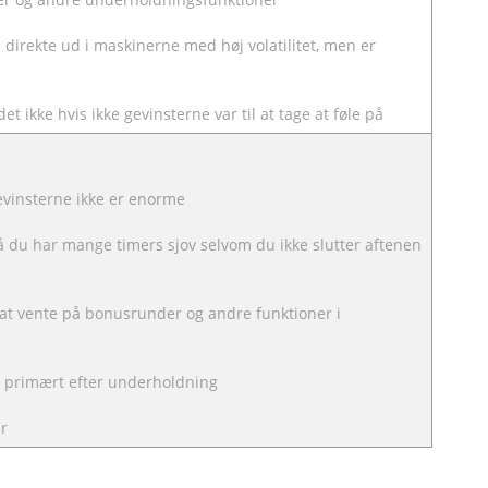
e direkte ud i maskinerne med høj volatilitet, men er
det ikke hvis ikke gevinsterne var til at tage at føle på
evinsterne ikke er enorme
 så du har mange timers sjov selvom du ikke slutter aftenen
l at vente på bonusrunder og andre funktioner i
der primært efter underholdning
er