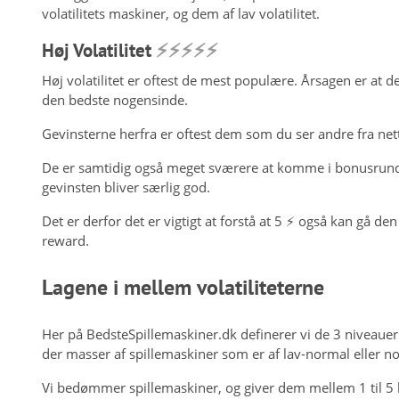
volatilitets maskiner, og dem af lav volatilitet.
Høj Volatilitet
⚡⚡⚡⚡⚡
Høj volatilitet er oftest de mest populære. Årsagen er at d
den bedste nogensinde.
Gevinsterne herfra er oftest dem som du ser andre fra net
De er samtidig også meget sværere at komme i bonusrunde
gevinsten bliver særlig god.
Det er derfor det er vigtigt at forstå at 5 ⚡ også kan gå den a
reward.
Lagene i mellem volatiliteterne
Her på BedsteSpillemaskiner.dk definerer vi de 3 niveauer 
der masser af spillemaskiner som er af lav-normal eller nor
Vi bedømmer spillemaskiner, og giver dem mellem 1 til 5 ly