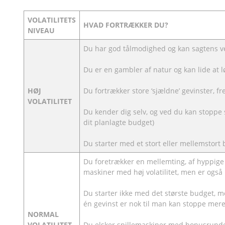
VOLATILITETS
HVAD FORTRÆKKER DU?
NIVEAU
Du har god tålmodighed og kan sagtens 
Du er en gambler af natur og kan lide at l
HØJ
Du fortrækker store ‘sjældne’ gevinster, 
VOLATILITET
Du kender dig selv, og ved du kan stoppe
dit planlagte budget)
Du starter med et stort eller mellemstort b
Du foretrækker en mellemting, af hyppige 
maskiner med høj volatilitet, men er ogs
Du starter ikke med det største budget, m
én gevinst er nok til man kan stoppe mere
NORMAL
VOLATILITET
Du elsker spillemaskiner med bonusrund