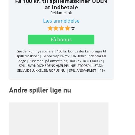
Få 100 kr. til spillemaskiner UDEN
at indbetale
Reklamelink
Læs anmeldelse
Få bonus
Gælder kun nye spillere | 100 kr. bonus der kan bruges til
spillemaskiner | Gennemspilskrav: 10x 100kr. indenfor 60
dage | Eksempel på omsætning: 100 kr x 10 = 1.000 kr |
SPILLEMYNDIGHEDENS HJÆLPELINJE: STOPSPILLET.DK
SELVUDELUKKELSE: ROFUS.NU | SPIL ANSVARLIGT | 18+
Andre spiller lige nu