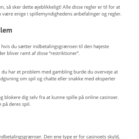
 sker dette øjeblikkeligt! Alle disse regler er til for at
kun være enige i spillemyndighedens anbefalinger og regler.
blem
 hvis du sætter indbetalingsgrænsen til den højeste
er bliver ramt af disse “restriktioner”.
vis du har et problem med gambling burde du overveje at
givning om spil og chatte eller snakke med eksperter
blokere dig selv fra at kunne spille på online casinoer.
 på deres spil.
indbetalingsgrænser. Den ene type er for casinoets skyld,