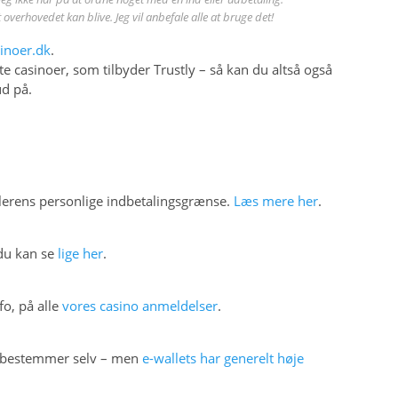
verhovedet kan blive. Jeg vil anbefale alle at bruge det!
sinoer.dk
.
e casinoer, som tilbyder Trustly – så kan du altså også
ud på.
illerens personlige indbetalingsgrænse.
Læs mere her
.
 du kan se
lige her
.
fo, på alle
vores casino anmeldelser
.
t bestemmer selv – men
e-wallets har generelt høje