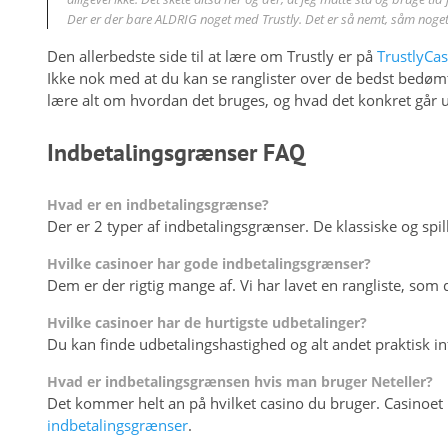
Der er der bare ALDRIG noget med Trustly. Det er så nemt, såm noget o
Den allerbedste side til at lære om Trustly er på
TrustlyCa
Ikke nok med at du kan se ranglister over de bedst bedømt
lære alt om hvordan det bruges, og hvad det konkret går 
Indbetalingsgrænser FAQ
Hvad er en indbetalingsgrænse?
Der er 2 typer af indbetalingsgrænser. De klassiske og sp
Hvilke casinoer har gode indbetalingsgrænser?
Dem er der rigtig mange af. Vi har lavet en rangliste, som
Hvilke casinoer har de hurtigste udbetalinger?
Du kan finde udbetalingshastighed og alt andet praktisk in
Hvad er indbetalingsgrænsen hvis man bruger Neteller?
Det kommer helt an på hvilket casino du bruger. Casinoe
indbetalingsgrænser
.