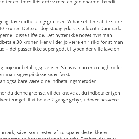
efter en times tidsfordriv med en god enarmet bandit.
igt lave indbetalingsgrænser. Vi har set flere af de store
-40 kroner. Dette er dog stadig yderst sjældent i Danmark.
erne i disse tilfælde. Det nytter ikke noget hvis man
tale 30 kroner. Her vil der jo være en risiko for at man
ud – det passer ikke super godt til typen der ville lave en
tig høje indbetalingsgrænser. Så hvis man er en high roller
an man kigge på disse sider først.
 kan også bare være dine indbetalingsmetoder.
mmer du denne grænse, vil det kræve at du indbetaler igen
liver tvunget til at betale 2 gange gebyr, udover besværet.
Danmark, såvel som resten af Europa er dette ikke en