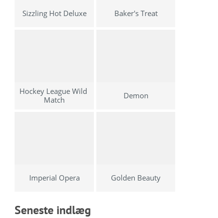
Sizzling Hot Deluxe
Baker's Treat
Hockey League Wild 
Demon
Match
Imperial Opera
Golden Beauty
Seneste indlæg