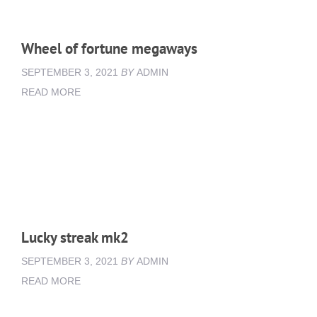
Wheel of fortune megaways
SEPTEMBER 3, 2021
BY
ADMIN
READ MORE
Lucky streak mk2
SEPTEMBER 3, 2021
BY
ADMIN
READ MORE