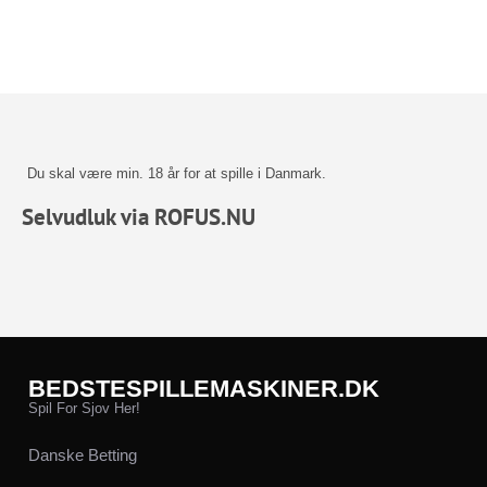
Du skal være min. 18 år for at spille i Danmark.
Selvudluk via ROFUS.NU
BEDSTESPILLEMASKINER.DK
Spil For Sjov Her!
Danske Betting