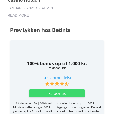
JANUAR 6, 2021
BY
ADMIN
READ MORE
Prøv lykken hos Betinia
100% bonus op til 1.000 kr.
reklamelink
Læs anmeldelse
Få bonus
* Alderskrav 18+ | 100% velkomst casino bonus op til 1000 kr. |
Mindste indbetaling er 100 kr. | 10 gange omsætningskrav. Du skal
gennemspille første indbetaling og casino bonus velkomstbeløbet