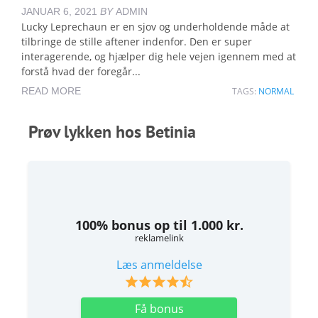
JANUAR 6, 2021
BY
ADMIN
Lucky Leprechaun er en sjov og underholdende måde at
tilbringe de stille aftener indenfor. Den er super
interagerende, og hjælper dig hele vejen igennem med at
forstå hvad der foregår...
READ MORE
TAGS:
NORMAL
Prøv lykken hos Betinia
100% bonus op til 1.000 kr.
reklamelink
Læs anmeldelse
Få bonus