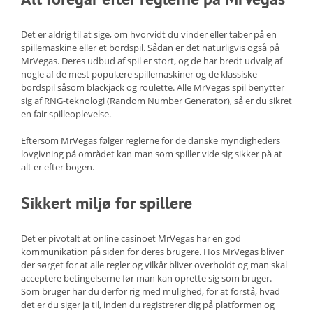
Det er aldrig til at sige, om hvorvidt du vinder eller taber på en
spillemaskine eller et bordspil. Sådan er det naturligvis også på
MrVegas. Deres udbud af spil er stort, og de har bredt udvalg af
nogle af de mest populære spillemaskiner og de klassiske
bordspil såsom blackjack og roulette. Alle MrVegas spil benytter
sig af RNG-teknologi (Random Number Generator), så er du sikret
en fair spilleoplevelse.
Eftersom MrVegas følger reglerne for de danske myndigheders
lovgivning på området kan man som spiller vide sig sikker på at
alt er efter bogen.
Sikkert miljø for spillere
Det er pivotalt at online casinoet MrVegas har en god
kommunikation på siden for deres brugere. Hos MrVegas bliver
der sørget for at alle regler og vilkår bliver overholdt og man skal
acceptere betingelserne før man kan oprette sig som bruger.
Som bruger har du derfor rig med mulighed, for at forstå, hvad
det er du siger ja til, inden du registrerer dig på platformen og