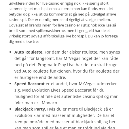
udviklere inden for live casino er rigtig nok ikke særlig stort
sammenlignet med spillemaskinerne man kan finde, men det
betyder dog ikke, at du kommer til at gå ned på udvalget af live
casino spil. Der er nemlig mere end rigeligt at vælge imellem.
Udvalget af brands inden for live casino er rigtig nok ikke lige så
bredt som med spillemaskinerne, men til gengæld har de et
virkelig stort udvalg af forskellige live bordspil. Du kan jo forsøge
dig med disse tre:
Auto Roulette.
For dem der elsker roulette, men synes
det går for langsomt, har MrVegas noget der kan råde
bod på det. Pragmatic Play Live har det du skal bruge
ved Auto Roulette funktionen, hvor du får Roulette der
er hurtigere end de andre.
Speed Baccarat
er et andet, hvor MrVegas udmærker
sig. Med Evolution Lives Speed Baccarat får du
mulighed for at føle det autentiske casino spil og man
føler man er i Monaco.
Blackjack Party.
Hvis du er mere til Blackjack, så er
Evolution klar med masser af muligheder. De har et
kæmpe område med masser af blackjack spil, og her
kan man som spiller føle at man er trådt ind via den