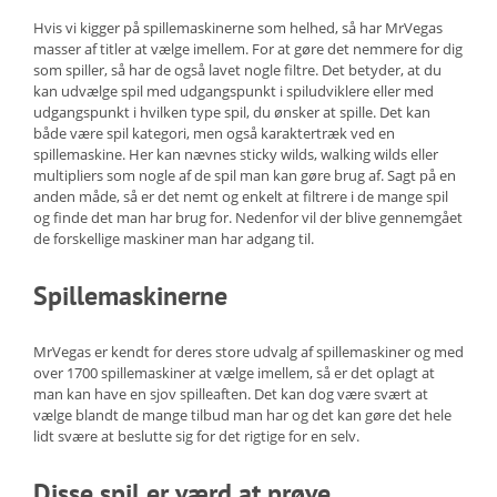
Hvis vi kigger på spillemaskinerne som helhed, så har MrVegas
masser af titler at vælge imellem. For at gøre det nemmere for dig
som spiller, så har de også lavet nogle filtre. Det betyder, at du
kan udvælge spil med udgangspunkt i spiludviklere eller med
udgangspunkt i hvilken type spil, du ønsker at spille. Det kan
både være spil kategori, men også karaktertræk ved en
spillemaskine. Her kan nævnes sticky wilds, walking wilds eller
multipliers som nogle af de spil man kan gøre brug af. Sagt på en
anden måde, så er det nemt og enkelt at filtrere i de mange spil
og finde det man har brug for. Nedenfor vil der blive gennemgået
de forskellige maskiner man har adgang til.
Spillemaskinerne
MrVegas er kendt for deres store udvalg af spillemaskiner og med
over 1700 spillemaskiner at vælge imellem, så er det oplagt at
man kan have en sjov spilleaften. Det kan dog være svært at
vælge blandt de mange tilbud man har og det kan gøre det hele
lidt svære at beslutte sig for det rigtige for en selv.
Disse spil er værd at prøve