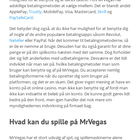
adskillige betalingsmetoder at vælge imellem. Det er blandt andet
ApplePay,
Trustly
, MobilePay, Visa, Mastercard,
Skrill
og
PaySafeCard
.
Det betyder dog også, at du ikke har mulighed for at benytte dig
af nogle af de andre populære betalingsapps såsom Revolut,
Neteller
eller PayPal. Når det kommer til betalingsmetoderne, så
er de er nemme at bruge. Desuden har du også garanti for at dine
penge er på din spilkonto næsten med det samme. Dog forholder
det sig lidt anderledes med udbetalingerne. Desværre er det lidt
indviklet når man ser på, hvilke betalingsmetoder man som
bruger kan benytte sig af på MrVegas. Du accepterer nemlig
betalingsformerne når du opretter dig som bruger på
platformen, og det er en skam. Det giver ingen mening at have en
konto på et online casino, man ikke kan benytte sig af fordi man
ikke kan indsætte et beløb på sin konto. De kunne godt gøres lidt
bedre på den front, men igen handler det nok mere om
myndighedernes indvirkning på firmaet bag.
Hvad kan du spille på MrVegas
MrVegas har et stort udvalg af spil, og spillemaskinerne alene