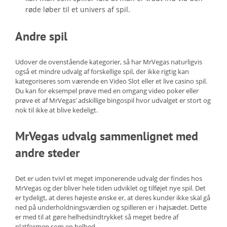
røde løber til et univers af spil.
Andre spil
Udover de ovenstående kategorier, så har MrVegas naturligvis
også et mindre udvalg af forskellige spil, der ikke rigtig kan
kategoriseres som værende en Video Slot eller et live casino spil.
Du kan for eksempel prøve med en omgang video poker eller
prøve et af MrVegas’ adskillige bingospil hvor udvalget er stort og
nok til ikke at blive kedeligt.
MrVegas udvalg sammenlignet med
andre steder
Det er uden tvivl et meget imponerende udvalg der findes hos
MrVegas og der bliver hele tiden udviklet og tilføjet nye spil. Det
er tydeligt, at deres højeste ønske er, at deres kunder ikke skal gå
ned på underholdningsværdien og spilleren er i højsædet. Dette
er med til at gøre helhedsindtrykket så meget bedre af
platformen som en helhed.