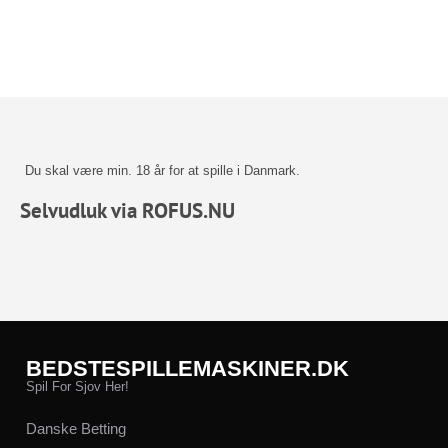
Du skal være min. 18 år for at spille i Danmark.
Selvudluk via ROFUS.NU
BEDSTESPILLEMASKINER.DK
Spil For Sjov Her!
Danske Betting