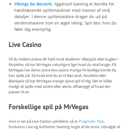
Vikings Go Berzerk
.
Yggdrasil Gaming er kendte for
hæsblæsende spillemaskiner med masser af små
detaljer. I denne spillemaskine drager du ud på
verdenshavene som en ægte viking. Spil den, hvis du
føler dig eventyrlig.
Live Casino
Vil du hellere prøve dit held mod dealeren i Blacjack eller kuglen i
Roulette, så har MrVegas naturligvis lige hvad du skal bruge. På
MrVegas har deres store live casino mange forskellige borde du
kan spille på. Så hvad end du er til Baccarat, Roulette eller
Blackjack så har MrVegas mange sjove spil til dig. Det er både
muligt at spille med andre eller alene, afhængigt af hvad der
passer til en.
Forskellige spil på MrVegas
Hvis vi ser på Live Casino udviklere, så er
Pragmatic Play
,
Evolution Live og Authentic Gaming nogle af de store. Udvalget af