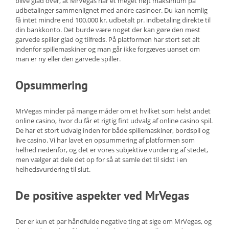
blive glad over, at MrVegas har et meget højt maksimum på
udbetalinger sammenlignet med andre casinoer. Du kan nemlig
få intet mindre end 100.000 kr. udbetalt pr. indbetaling direkte til
din bankkonto. Det burde være noget der kan gøre den mest
garvede spiller glad og tilfreds. På platformen har stort set alt
indenfor spillemaskiner og man går ikke forgæves uanset om
man er ny eller den garvede spiller.
Opsummering
MrVegas minder på mange måder om et hvilket som helst andet
online casino, hvor du får et rigtig fint udvalg af online casino spil.
De har et stort udvalg inden for både spillemaskiner, bordspil og
live casino. Vi har lavet en opsummering af platformen som
helhed nedenfor, og det er vores subjektive vurdering af stedet,
men vælger at dele det op for så at samle det til sidst i en
helhedsvurdering til slut.
De positive aspekter ved MrVegas
Der er kun et par håndfulde negative ting at sige om MrVegas, og