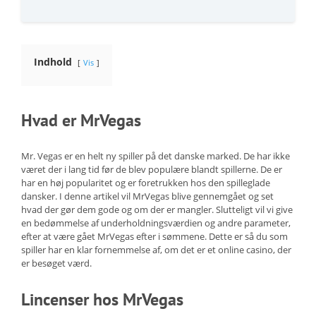
Indhold
Vis
Hvad er MrVegas
Mr. Vegas er en helt ny spiller på det danske marked. De har ikke
været der i lang tid før de blev populære blandt spillerne. De er
har en høj popularitet og er foretrukken hos den spilleglade
dansker. I denne artikel vil MrVegas blive gennemgået og set
hvad der gør dem gode og om der er mangler. Slutteligt vil vi give
en bedømmelse af underholdningsværdien og andre parameter,
efter at være gået MrVegas efter i sømmene. Dette er så du som
spiller har en klar fornemmelse af, om det er et online casino, der
er besøget værd.
Lincenser hos MrVegas