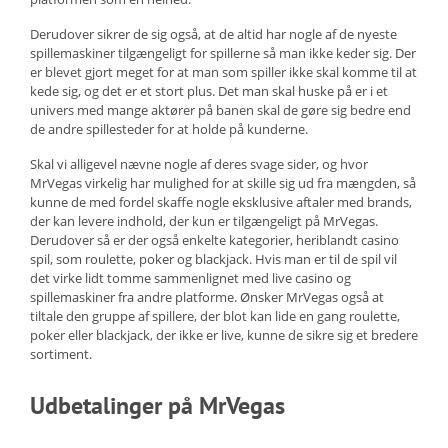
Derudover sikrer de sig også, at de altid har nogle af de nyeste
spillemaskiner tilgængeligt for spillerne så man ikke keder sig. Der
er blevet gjort meget for at man som spiller ikke skal komme til at
kede sig, og det er et stort plus. Det man skal huske på er i et
univers med mange aktører på banen skal de gøre sig bedre end
de andre spillesteder for at holde på kunderne.
Skal vi alligevel nævne nogle af deres svage sider, og hvor
MrVegas virkelig har mulighed for at skille sig ud fra mængden, så
kunne de med fordel skaffe nogle eksklusive aftaler med brands,
der kan levere indhold, der kun er tilgængeligt på MrVegas.
Derudover så er der også enkelte kategorier, heriblandt casino
spil, som roulette, poker og blackjack. Hvis man er til de spil vil
det virke lidt tomme sammenlignet med live casino og
spillemaskiner fra andre platforme. Ønsker MrVegas også at
tiltale den gruppe af spillere, der blot kan lide en gang roulette,
poker eller blackjack, der ikke er live, kunne de sikre sig et bredere
sortiment.
Udbetalinger på MrVegas