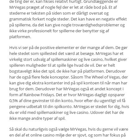
de ting der er, kan fikses relativt hurtigt. Grundlæggende er
MrVegas præget af nogle fejl der er let at råde bod på. Et af
stederne er teksten på siden som er dårligt oversat og
grammatisk forkert nogle steder. Det kan have en negativ effekt
på spillerne, da det kan give nogle troværdighedsproblemer og
ikke virke professionelt for spillerne der benytter sig af
platformen.
Hvis vi ser på de positive elementer er der mange af dem. De gør
hele stedet som spillested det værd at besøge. MrVegas har et
virkelig stort udvalg af spillemaskiner og live casino, hvilket giver
spilleren muligheder til at spille lige hvad de vil. Der er helt
bogstaveligt ikke det spil, de ikke har på platformen. Derudover
har de også flere fede koncepter. Såsom The Wheel of Vegas, der
kan give dig ekstra kontanter ind på spil kontoen til når man har
brug for dem. Derudover har MrVegas også et andet koncept i
form af Rainbow Fridays. Det er hvor MrVegas dagligt opsparer
0,5% af dine gevinster til din konto, hvor efter du ugentligt vil få
pengene udbetalt til din spilkonto. MrVegas er stedet for dig, hvis
du er vild med spillemaskiner og live casino. Udover det har de
ikke mange andre typer af spil.
Så skal du naturligvis også vælge MrVegas, hvis du gerne vil være
en del af et online casino miljø der er sjovt, og som har fokus på