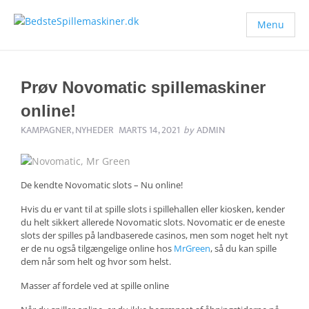
Menu
Prøv Novomatic spillemaskiner
online!
KAMPAGNER
,
NYHEDER
MARTS 14, 2021
by
ADMIN
De kendte Novomatic slots – Nu online!
Hvis du er vant til at spille slots i spillehallen eller kiosken, kender
du helt sikkert allerede Novomatic slots. Novomatic er de eneste
slots der spilles på landbaserede casinos, men som noget helt nyt
er de nu også tilgængelige online hos
MrGreen
, så du kan spille
dem når som helt og hvor som helst.
Masser af fordele ved at spille online