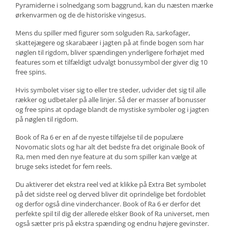
Pyramiderne i solnedgang som baggrund, kan du næsten mærke
ørkenvarmen og de de historiske vingesus.
Mens du spiller med figurer som solguden Ra, sarkofager,
skattejægere og skarabæer i jagten på at finde bogen som har
nøglen til rigdom, bliver spændingen ynderligere forhøjet med
features som et tilfældigt udvalgt bonussymbol der giver dig 10
free spins.
Hvis symbolet viser sig to eller tre steder, udvider det sig til alle
rækker og udbetaler på alle linjer. Så der er masser af bonusser
og free spins at opdage blandt de mystiske symboler og i jagten
på nøglen til rigdom.
Book of Ra 6 er en af de nyeste tilføjelse til de populære
Novomatic slots og har alt det bedste fra det originale Book of
Ra, men med den nye feature at du som spiller kan vælge at
bruge seks istedet for fem reels.
Du aktiverer det ekstra reel ved at klikke på Extra Bet symbolet
på det sidste reel og derved bliver dit oprindelige bet fordoblet
og derfor også dine vinderchancer. Book of Ra 6 er derfor det
perfekte spil til dig der allerede elsker Book of Ra universet, men
også sætter pris på ekstra spænding og endnu højere gevinster.