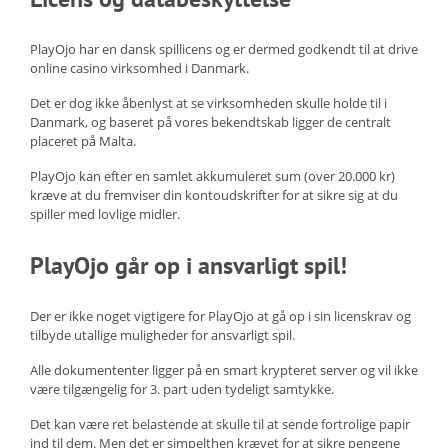
PlayOjo har en dansk spillicens og er dermed godkendt til at drive
online casino virksomhed i Danmark.
Det er dog ikke åbenlyst at se virksomheden skulle holde til i
Danmark, og baseret på vores bekendtskab ligger de centralt
placeret på Malta.
PlayOjo kan efter en samlet akkumuleret sum (over 20.000 kr)
kræve at du fremviser din kontoudskrifter for at sikre sig at du
spiller med lovlige midler.
PlayOjo går op i ansvarligt spil!
Der er ikke noget vigtigere for PlayOjo at gå op i sin licenskrav og
tilbyde utallige muligheder for ansvarligt spil.
Alle dokumententer ligger på en smart krypteret server og vil ikke
være tilgængelig for 3. part uden tydeligt samtykke.
Det kan være ret belastende at skulle til at sende fortrolige papir
ind til dem. Men det er simpelthen krævet for at sikre pengene