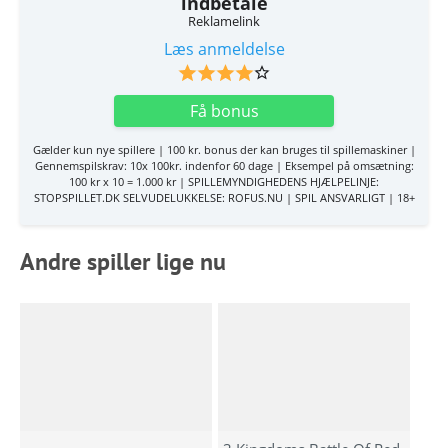
indbetale
Reklamelink
Læs anmeldelse
Få bonus
Gælder kun nye spillere | 100 kr. bonus der kan bruges til spillemaskiner |
Gennemspilskrav: 10x 100kr. indenfor 60 dage | Eksempel på omsætning:
100 kr x 10 = 1.000 kr | SPILLEMYNDIGHEDENS HJÆLPELINJE:
STOPSPILLET.DK SELVUDELUKKELSE: ROFUS.NU | SPIL ANSVARLIGT | 18+
Andre spiller lige nu