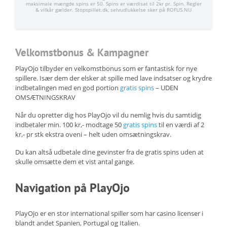
maksimale mængde spins er 50. Spins er værdisat til 2kr pr. Spin. Regler
& vilkår gælder. Stopspillet.dk, selvudlukkelse sker på ROFUS.NU
Velkomstbonus & Kampagner
PlayOjo tilbyder en velkomstbonus som er fantastisk for nye
spillere. Især dem der elsker at spille med lave indsatser og krydre
indbetalingen med en god portion
gratis spins
– UDEN
OMSÆTNINGSKRAV
Når du opretter dig hos PlayOjo vil du nemlig hvis du samtidig
indbetaler min. 100 kr,- modtage 50
gratis spins
til en værdi af 2
kr,- pr stk ekstra oveni – helt uden omsætningskrav.
Du kan altså udbetale dine gevinster fra de gratis spins uden at
skulle omsætte dem et vist antal gange.
Navigation på PlayOjo
PlayOjo er en stor international spiller som har casino licenser i
blandt andet Spanien, Portugal og Italien.