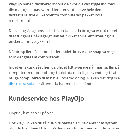
PlayOjo har en dedikeret mobilside hvor du kan logge ind med
din mail og dit password. Herefter vil du have hele den
fantastiske side du kender fra computeren pakket ind i
mobilformat.
Du kan også sagtens spille fra en tablet, da de også er optimeret
til at fungere upåklageligt uanset hvilket spil eller turnering du
ønsker at prøve lykken i.
Når du spiller på en mobil eller tablet, kræves der snap så meget
som der gøres af computeren.
Ja det er faktisk gået hen og blevet lidt sværere når man spiller på
computer fremfor mobil og tablet, da man lige er vendt sig til at
bruge computeren til at have underholdning. Nu kan det dog ske
direkte fra sofaen
såfremt du har mobilen i hånden.
Kundeservice hos PlayOjo
Frygt ej, hjælpen er på vej!
Hos PlayOjo kan du få hjælp til næsten alt via deres chat system
eller du kan ringe til dem på deres gratis nummer som de oplyser