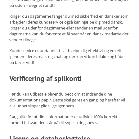
på siden – døgnet rundt!
Ringer du i dagtimerne fanger du med sikkerhed en dansker som
arbejder i deres kundeservice også kan hjælpe dig med dansk.
Ringer du udenfor dagtimerne eller sender en mail udenfor
dagtimerne kan du forvente at få svar når en dansk medarbejder
vender tilbage.
Kundeservice er uddannet til at hjælpe dig effektivt og enkelt
igennem deres mails og chat, og der kan vi kun bifalde og håbe
på bliver ved!
Verificering af spilkonti
Før du kan udbetale bliver du bedt om at indsende dine
dokumentations papir. Dette skal gøres en gang, og herefter vil
alle udbetalinger glide lige igennem.
Sørg altid for at dine informationer er udfyldt 100% korrekt i
forhold til hvad der står på dit sygesikringsbevis.
Licens og databeskyttelse