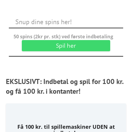
Snup dine spins her!
50 spins (2kr pr. stk) ved første indbetaling
Spil her
EKSLUSIVT: Indbetal og spil for 100 kr.
og få 100 kr. i kontanter!
Få 100 kr. til spillemaskiner UDEN at