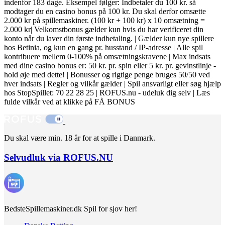
indenfor 183 dage. Eksempel følger: Indbetaler du 100 kr. så
modtager du en casino bonus på 100 kr. Du skal derfor omsætte
2.000 kr på spillemaskiner. (100 kr + 100 kr) x 10 omsætning =
2.000 kr| Velkomstbonus gælder kun hvis du har verificeret din
konto når du laver din første indbetaling. | Gælder kun nye spillere
hos Betinia, og kun en gang pr. husstand / IP-adresse | Alle spil
kontribuere mellem 0-100% på omsætningskravene | Max indsats
med dine casino bonus er: 50 kr. pr. spin eller 5 kr. pr. gevinstlinje -
hold øje med dette! | Bonusser og rigtige penge bruges 50/50 ved
hver indsats | Regler og vilkår gælder | Spil ansvarligt eller søg hjælp
hos StopSpillet: 70 22 28 25 | ROFUS.nu - udeluk dig selv | Læs
fulde vilkår ved at klikke på FÅ BONUS
Du skal være min. 18 år for at spille i Danmark.
Selvudluk via ROFUS.NU
BedsteSpillemaskiner.dk
Spil for sjov her!