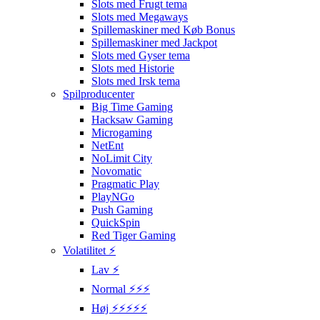
Slots med Frugt tema
Slots med Megaways
Spillemaskiner med Køb Bonus
Spillemaskiner med Jackpot
Slots med Gyser tema
Slots med Historie
Slots med Irsk tema
Spilproducenter
Big Time Gaming
Hacksaw Gaming
Microgaming
NetEnt
NoLimit City
Novomatic
Pragmatic Play
PlayNGo
Push Gaming
QuickSpin
Red Tiger Gaming
Volatilitet ⚡
Lav ⚡
Normal ⚡⚡⚡
Høj ⚡⚡⚡⚡⚡