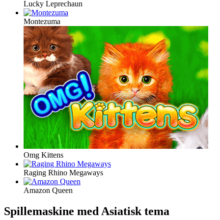
Lucky Leprechaun
Montezuma
Omg Kittens
Raging Rhino Megaways
Amazon Queen
Spillemaskine med Asiatisk tema