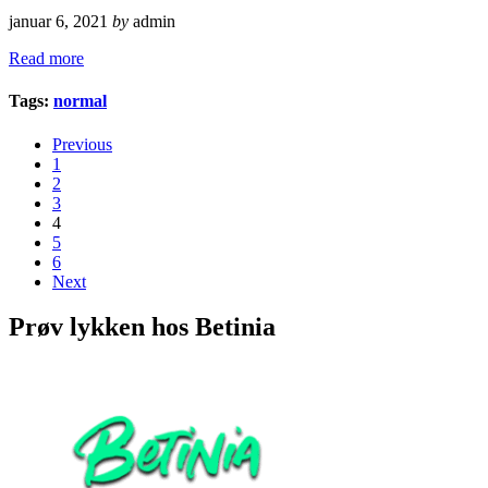
januar 6, 2021
by
admin
Read more
Tags:
normal
Previous
1
2
3
4
5
6
Next
Prøv lykken hos Betinia