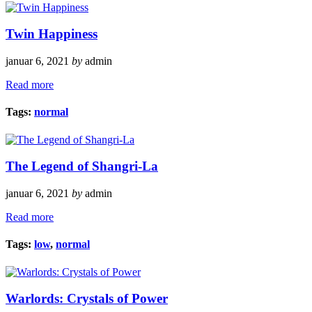
Twin Happiness
januar 6, 2021
by
admin
Read more
Tags:
normal
The Legend of Shangri-La
januar 6, 2021
by
admin
Read more
Tags:
low
,
normal
Warlords: Crystals of Power