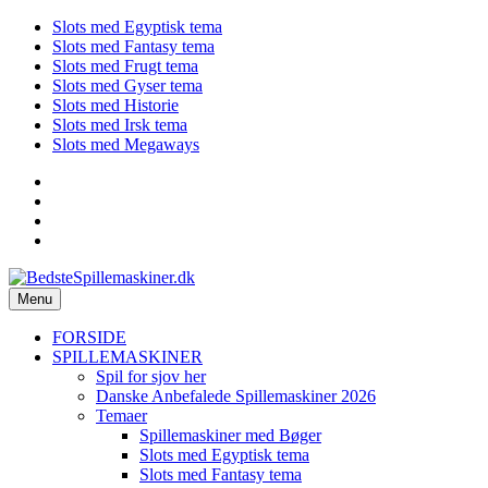
Slots med Egyptisk tema
Slots med Fantasy tema
Slots med Frugt tema
Slots med Gyser tema
Slots med Historie
Slots med Irsk tema
Slots med Megaways
Menu
FORSIDE
SPILLEMASKINER
Spil for sjov her
Danske Anbefalede Spillemaskiner 2026
Temaer
Spillemaskiner med Bøger
Slots med Egyptisk tema
Slots med Fantasy tema