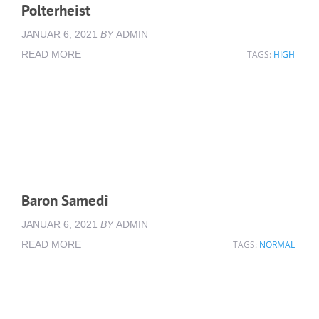
Polterheist
JANUAR 6, 2021
BY
ADMIN
READ MORE
TAGS:
HIGH
Baron Samedi
JANUAR 6, 2021
BY
ADMIN
READ MORE
TAGS:
NORMAL