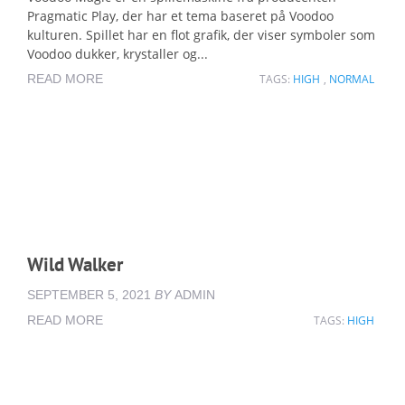
Pragmatic Play, der har et tema baseret på Voodoo
kulturen. Spillet har en flot grafik, der viser symboler som
Voodoo dukker, krystaller og...
READ MORE
TAGS:
HIGH
,
NORMAL
Wild Walker
SEPTEMBER 5, 2021
BY
ADMIN
READ MORE
TAGS:
HIGH