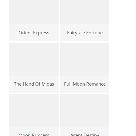
Orient Express
Fairytale Fortune
The Hand Of Midas
Full Moon Romance
Moon Princess
Agent Destiny