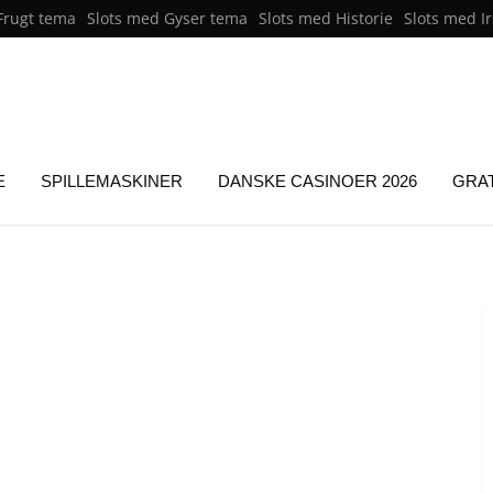
Frugt tema
Slots med Gyser tema
Slots med Historie
Slots med I
E
SPILLEMASKINER
DANSKE CASINOER 2026
GRAT