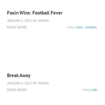
Foxin Wins: Football Fever
JANUAR 6, 2021
BY
ADMIN
READ MORE
TAGS:
HIGH
,
NORMAL
Break Away
JANUAR 6, 2021
BY
ADMIN
READ MORE
TAGS:
LOW