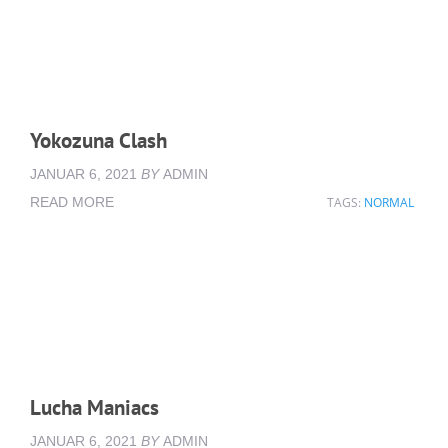
Yokozuna Clash
JANUAR 6, 2021
BY
ADMIN
READ MORE
TAGS:
NORMAL
Lucha Maniacs
JANUAR 6, 2021
BY
ADMIN