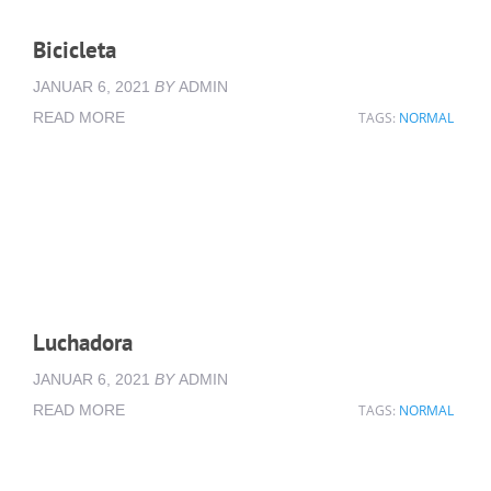
Bicicleta
JANUAR 6, 2021
BY
ADMIN
READ MORE
TAGS:
NORMAL
Luchadora
JANUAR 6, 2021
BY
ADMIN
READ MORE
TAGS:
NORMAL