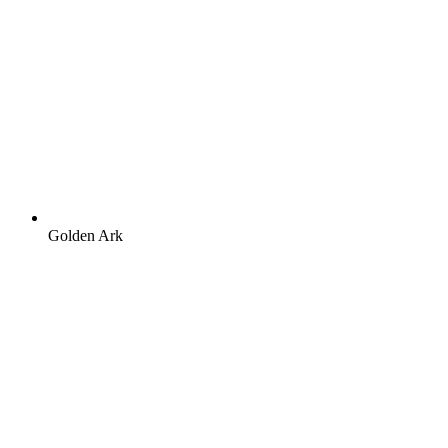
Golden Ark