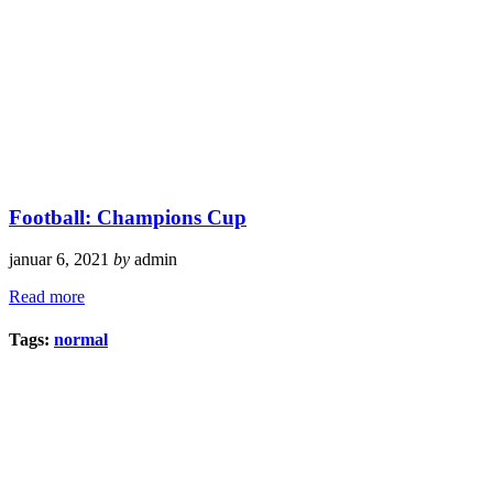
Football: Champions Cup
januar 6, 2021
by
admin
Read more
Tags:
normal