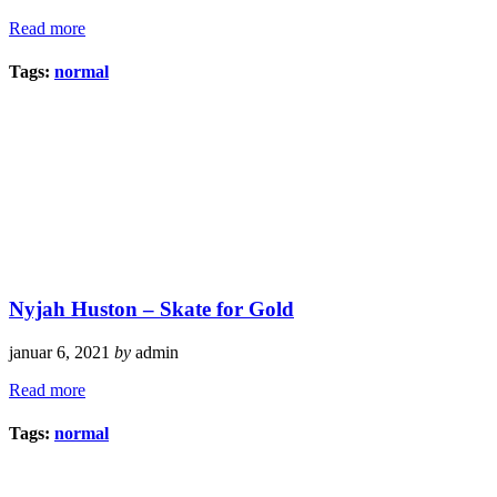
Read more
Tags:
normal
Nyjah Huston – Skate for Gold
januar 6, 2021
by
admin
Read more
Tags:
normal