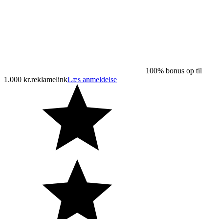
100% bonus op til
1.000 kr.
reklamelink
Læs anmeldelse