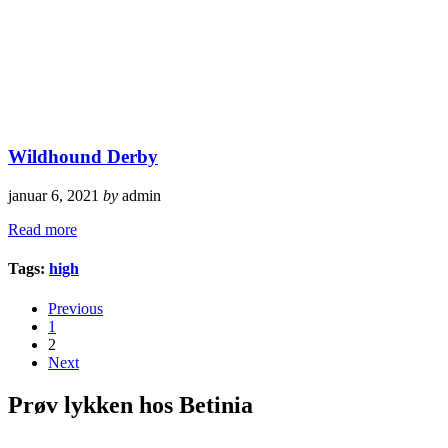
Wildhound Derby
januar 6, 2021
by
admin
Read more
Tags:
high
Previous
1
2
Next
Prøv lykken hos Betinia