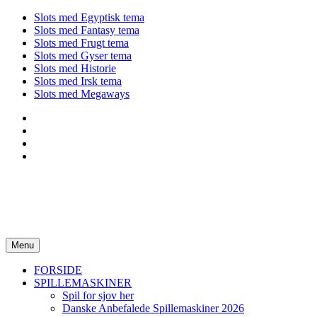
Slots med Egyptisk tema
Slots med Fantasy tema
Slots med Frugt tema
Slots med Gyser tema
Slots med Historie
Slots med Irsk tema
Slots med Megaways
Menu
FORSIDE
SPILLEMASKINER
Spil for sjov her
Danske Anbefalede Spillemaskiner 2026