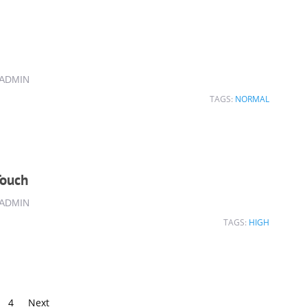
n
ADMIN
TAGS:
NORMAL
Touch
ADMIN
TAGS:
HIGH
4
Next