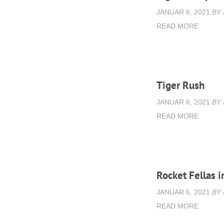
JANUAR 6, 2021
BY
READ MORE
Tiger Rush
JANUAR 6, 2021
BY
READ MORE
Rocket Fellas i
JANUAR 6, 2021
BY
READ MORE