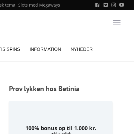
rsk tema
Slots med Megaways
IS SPINS
INFORMATION
NYHEDER
Prøv lykken hos Betinia
100% bonus op til 1.000 kr.
reklamelink