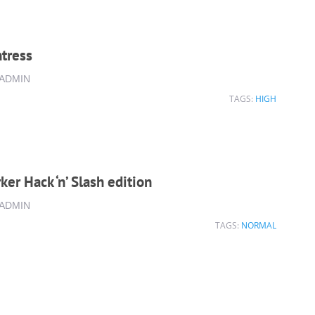
tress
ADMIN
TAGS:
HIGH
ker Hack ‘n’ Slash edition
ADMIN
TAGS:
NORMAL