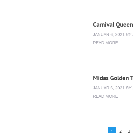
Carnival Quee
JANUAR 6, 2021
BY
READ MORE
Midas Golden 
JANUAR 6, 2021
BY
READ MORE
1
2
3