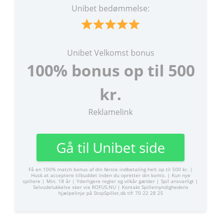
Unibet bedømmelse:
Unibet Velkomst bonus
100% bonus op til 500
kr.
Reklamelink
Gå til Unibet side
Få en 100% match bonus af din første indbetaling helt op til 500 kr. |
Husk at acceptere tilbuddet inden du opretter din konto. | Kun nye
spillere | Min. 18 år | Yderligere regler og vilkår gælder | Spil ansvarligt |
Selvudelukkelse sker via ROFUS.NU | Kontakt Spillemyndighedens
hjælpelinje på StopSpillet.dk tlf: 70 22 28 25