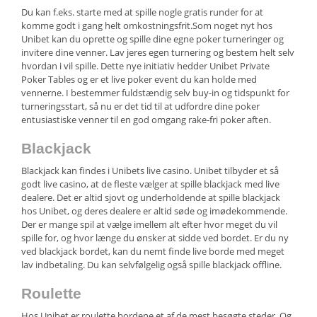
Du kan f.eks. starte med at spille nogle gratis runder for at
komme godt i gang helt omkostningsfrit.Som noget nyt hos
Unibet kan du oprette og spille dine egne poker turneringer og
invitere dine venner. Lav jeres egen turnering og bestem helt selv
hvordan i vil spille. Dette nye initiativ hedder Unibet Private
Poker Tables og er et live poker event du kan holde med
vennerne. I bestemmer fuldstændig selv buy-in og tidspunkt for
turneringsstart, så nu er det tid til at udfordre dine poker
entusiastiske venner til en god omgang rake-fri poker aften.
Blackjack
Blackjack kan findes i Unibets live casino. Unibet tilbyder et så
godt live casino, at de fleste vælger at spille blackjack med live
dealere. Det er altid sjovt og underholdende at spille blackjack
hos Unibet, og deres dealere er altid søde og imødekommende.
Der er mange spil at vælge imellem alt efter hvor meget du vil
spille for, og hvor længe du ønsker at sidde ved bordet. Er du ny
ved blackjack bordet, kan du nemt finde live borde med meget
lav indbetaling. Du kan selvfølgelig også spille blackjack offline.
Roulette
Hos Unibet er roulette bordene et af de mest besøgte steder. Og