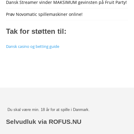
Dansk Streamer vinder MAKSIMUM gevinsten på Fruit Party!
Prøv Novomatic spillemaskiner online!
Tak for støtten til:
Dansk casino og betting guide
Du skal være min. 18 år for at spille i Danmark.
Selvudluk via ROFUS.NU