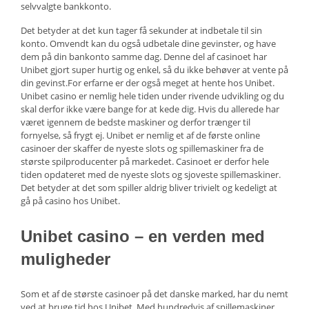
selvvalgte bankkonto.
Det betyder at det kun tager få sekunder at indbetale til sin
konto. Omvendt kan du også udbetale dine gevinster, og have
dem på din bankonto samme dag. Denne del af casinoet har
Unibet gjort super hurtig og enkel, så du ikke behøver at vente på
din gevinst.For erfarne er der også meget at hente hos Unibet.
Unibet casino er nemlig hele tiden under rivende udvikling og du
skal derfor ikke være bange for at kede dig. Hvis du allerede har
været igennem de bedste maskiner og derfor trænger til
fornyelse, så frygt ej. Unibet er nemlig et af de første online
casinoer der skaffer de nyeste slots og spillemaskiner fra de
største spilproducenter på markedet. Casinoet er derfor hele
tiden opdateret med de nyeste slots og sjoveste spillemaskiner.
Det betyder at det som spiller aldrig bliver trivielt og kedeligt at
gå på casino hos Unibet.
Unibet casino – en verden med
muligheder
Som et af de største casinoer på det danske marked, har du nemt
ved at bruge tid hos Unibet. Med hundredvis af spillemaskiner,