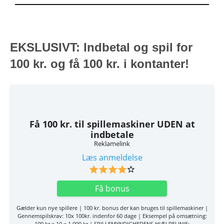
EKSLUSIVT: Indbetal og spil for
100 kr. og få 100 kr. i kontanter!
Få 100 kr. til spillemaskiner UDEN at
indbetale
Reklamelink
Læs anmeldelse
Få bonus
Gælder kun nye spillere | 100 kr. bonus der kan bruges til spillemaskiner |
Gennemspilskrav: 10x 100kr. indenfor 60 dage | Eksempel på omsætning:
100 kr x 10 = 1.000 kr | SPILLEMYNDIGHEDENS HJÆLPELINJE: