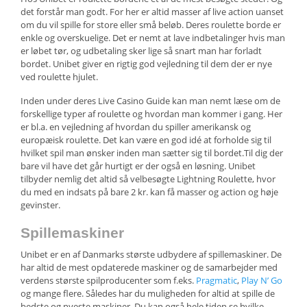
det forstår man godt. For her er altid masser af live action uanset
om du vil spille for store eller små beløb. Deres roulette borde er
enkle og overskuelige. Det er nemt at lave indbetalinger hvis man
er løbet tør, og udbetaling sker lige så snart man har forladt
bordet. Unibet giver en rigtig god vejledning til dem der er nye
ved roulette hjulet.
Inden under deres Live Casino Guide kan man nemt læse om de
forskellige typer af roulette og hvordan man kommer i gang. Her
er bl.a. en vejledning af hvordan du spiller amerikansk og
europæisk roulette. Det kan være en god idé at forholde sig til
hvilket spil man ønsker inden man sætter sig til bordet.Til dig der
bare vil have det går hurtigt er der også en løsning. Unibet
tilbyder nemlig det altid så velbesøgte Lightning Roulette, hvor
du med en indsats på bare 2 kr. kan få masser og action og høje
gevinster.
Spillemaskiner
Unibet er en af Danmarks største udbydere af spillemaskiner. De
har altid de mest opdaterede maskiner og de samarbejder med
verdens største spilproducenter som f.eks.
Pragmatic
,
Play N’ Go
og mange flere. Således har du muligheden for altid at spille de
bedste og nyeste maskiner. Du kan også hele tiden se hvilke