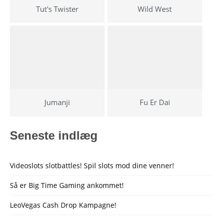
Tut's Twister
Wild West
Jumanji
Fu Er Dai
Seneste indlæg
Videoslots slotbattles! Spil slots mod dine venner!
Så er Big Time Gaming ankommet!
LeoVegas Cash Drop Kampagne!