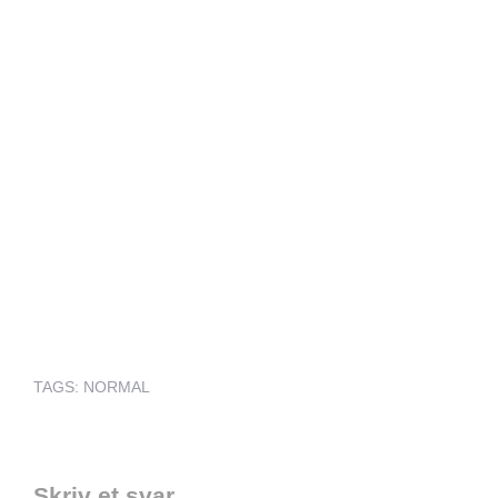
TAGS:
NORMAL
Skriv et svar