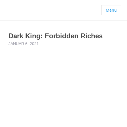
Menu
Dark King: Forbidden Riches
JANUAR 6, 2021