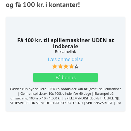
og få 100 kr. i kontanter!
Få 100 kr. til spillemaskiner UDEN at
indbetale
Reklamelink
Læs anmeldelse
Få bonus
Gælder kun nye spillere | 100 kr. bonus der kan bruges til spillemaskiner
| Gennemspilskrav: 10x 100kr. indenfor 60 dage | Eksempel på
omsætning: 100 kr x 10 = 1.000 kr | SPILLEMYNDIGHEDENS HJÆLPELINJE:
STOPSPILLET.DK SELVUDELUKKELSE: ROFUS.NU | SPIL ANSVARLIGT | 18+