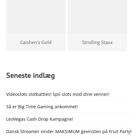
Caishen's Gold
Strolling Staxx
Seneste indlæg
Videoslots slotbattles! Spil slots mod dine venner!
Så er Big Time Gaming ankommet!
LeoVegas Cash Drop Kampagne!
Dansk Streamer vinder MAKSIMUM gevinsten på Fruit Party!