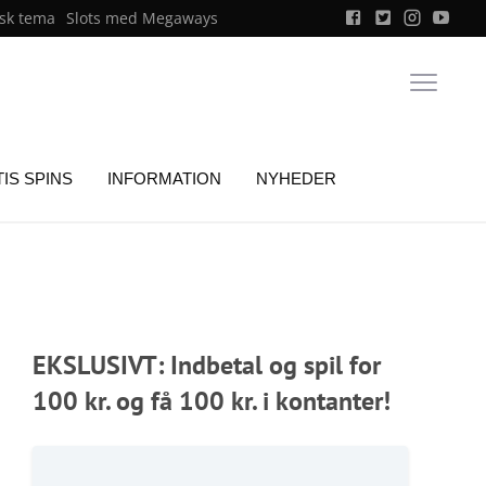
rsk tema
Slots med Megaways
IS SPINS
INFORMATION
NYHEDER
EKSLUSIVT: Indbetal og spil for
100 kr. og få 100 kr. i kontanter!