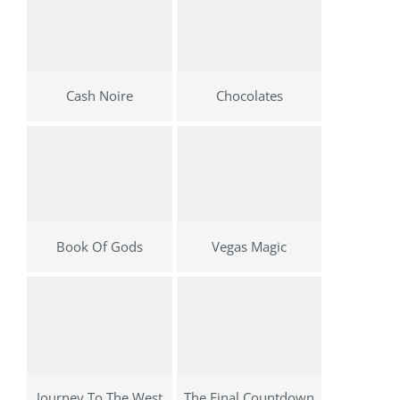
Cash Noire
Chocolates
Book Of Gods
Vegas Magic
Journey To The West
The Final Countdown