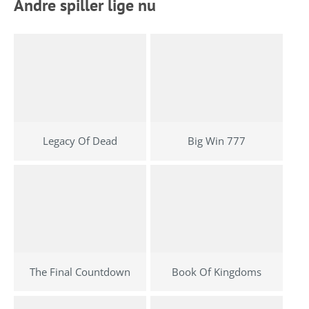
Andre spiller lige nu
Legacy Of Dead
Big Win 777
The Final Countdown
Book Of Kingdoms