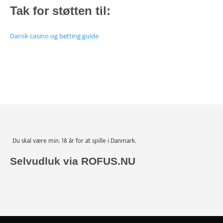
Tak for støtten til:
Dansk casino og betting guide
Du skal være min. 18 år for at spille i Danmark.
Selvudluk via ROFUS.NU