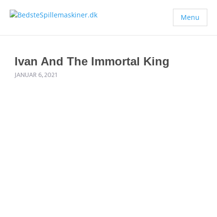
Menu
Ivan And The Immortal King
JANUAR 6, 2021