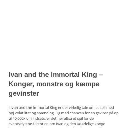
Ivan and the Immortal King –
Konger, monstre og kæmpe
gevinster
I Ivan and the Immortal King er der virkelig tale om et spil med
høj volatilitet og spænding. Og med chancen for en gevinst på op
til 40.000x din indsats, er det her altså et spil for de
eventyrlystne.Historien om Ivan og den udødelige konge