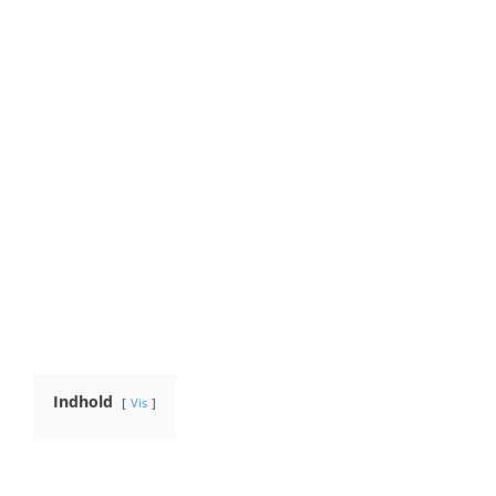
Indhold
Vis