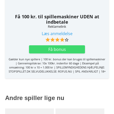
Få 100 kr. til spillemaskiner UDEN at
indbetale
Reklamelink
Læs anmeldelse
Få bonus
Gælder kun nye spillere | 100 kr. bonus der kan bruges til spillemaskiner
| Gennemspilskrav: 10x 100kr. indenfor 60 dage | Eksempel på
omsætning: 100 kr x 10 = 1.000 kr | SPILLEMYNDIGHEDENS HJÆLPELINJE:
STOPSPILLET.DK SELVUDELUKKELSE: ROFUS.NU | SPIL ANSVARLIGT | 18+
Andre spiller lige nu