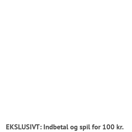
EKSLUSIVT: Indbetal og spil for 100 kr.