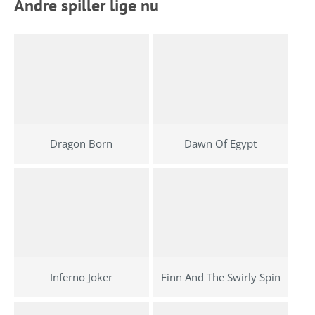
Andre spiller lige nu
Dragon Born
Dawn Of Egypt
Inferno Joker
Finn And The Swirly Spin