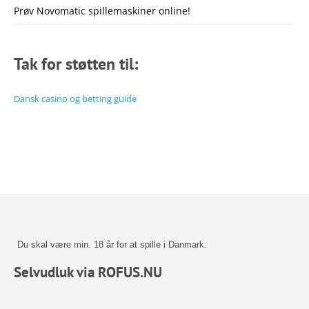
Prøv Novomatic spillemaskiner online!
Tak for støtten til:
Dansk casino og betting guide
Du skal være min. 18 år for at spille i Danmark.
Selvudluk via ROFUS.NU