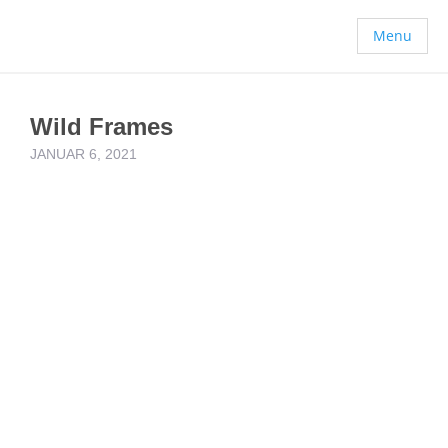
Menu
Wild Frames
JANUAR 6, 2021