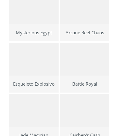
Mysterious Egypt
Arcane Reel Chaos
Esqueleto Explosivo
Battle Royal
Jade Magician
Caishen's Cash