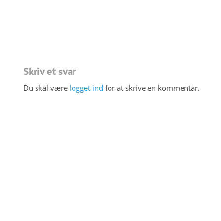
Skriv et svar
Du skal være
logget ind
for at skrive en kommentar.