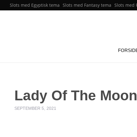
Slots med Egyptisk tema
Slots med Fantasy tema
Slots med 
FORSID
Lady Of The Moo
SEPTEMBER 5, 2021