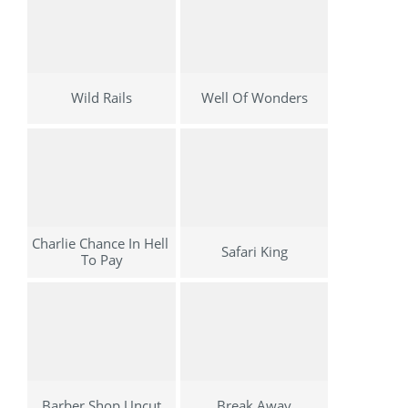
Wild Rails
Well Of Wonders
Charlie Chance In Hell 
Safari King
To Pay
Barber Shop Uncut
Break Away