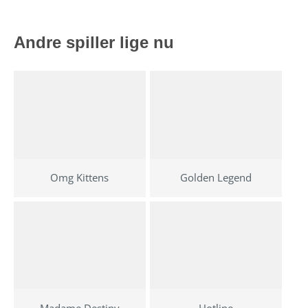
Andre spiller lige nu
Omg Kittens
Golden Legend
Madame Destiny
Hotline