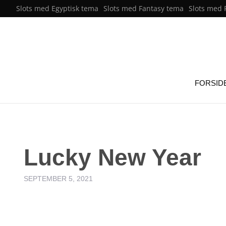
Slots med Egyptisk tema
Slots med Fantasy tema
Slots med 
FORSID
Lucky New Year
SEPTEMBER 5, 2021