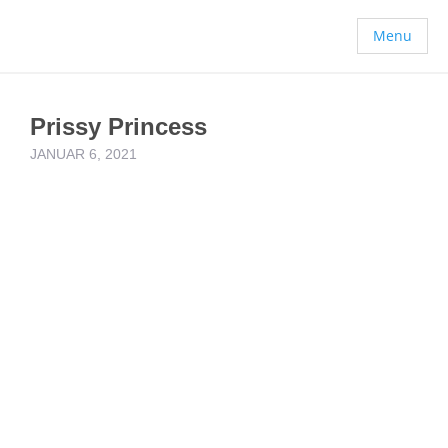
Menu
Prissy Princess
JANUAR 6, 2021