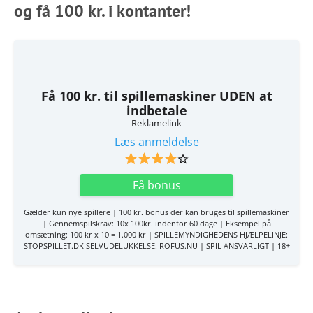
og få 100 kr. i kontanter!
Få 100 kr. til spillemaskiner UDEN at
indbetale
Reklamelink
Læs anmeldelse
Få bonus
Gælder kun nye spillere | 100 kr. bonus der kan bruges til spillemaskiner
| Gennemspilskrav: 10x 100kr. indenfor 60 dage | Eksempel på
omsætning: 100 kr x 10 = 1.000 kr | SPILLEMYNDIGHEDENS HJÆLPELINJE:
STOPSPILLET.DK SELVUDELUKKELSE: ROFUS.NU | SPIL ANSVARLIGT | 18+