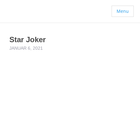
Menu
Star Joker
JANUAR 6, 2021