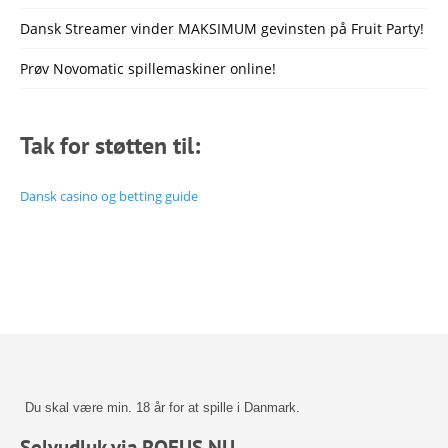
Dansk Streamer vinder MAKSIMUM gevinsten på Fruit Party!
Prøv Novomatic spillemaskiner online!
Tak for støtten til:
Dansk casino og betting guide
Du skal være min. 18 år for at spille i Danmark.
Selvudluk via ROFUS.NU