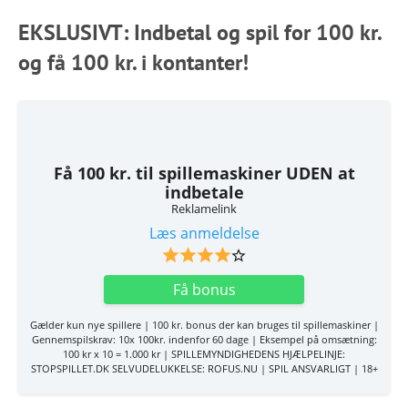
EKSLUSIVT: Indbetal og spil for 100 kr.
og få 100 kr. i kontanter!
Få 100 kr. til spillemaskiner UDEN at
indbetale
Reklamelink
Læs anmeldelse
Få bonus
Gælder kun nye spillere | 100 kr. bonus der kan bruges til spillemaskiner |
Gennemspilskrav: 10x 100kr. indenfor 60 dage | Eksempel på omsætning:
100 kr x 10 = 1.000 kr | SPILLEMYNDIGHEDENS HJÆLPELINJE:
STOPSPILLET.DK SELVUDELUKKELSE: ROFUS.NU | SPIL ANSVARLIGT | 18+