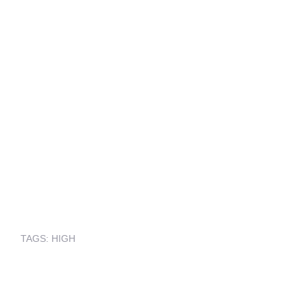
TAGS:
HIGH