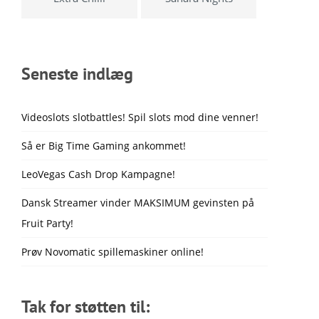
Seneste indlæg
Videoslots slotbattles! Spil slots mod dine venner!
Så er Big Time Gaming ankommet!
LeoVegas Cash Drop Kampagne!
Dansk Streamer vinder MAKSIMUM gevinsten på
Fruit Party!
Prøv Novomatic spillemaskiner online!
Tak for støtten til: