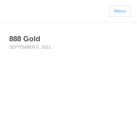
Menu
888 Gold
SEPTEMBER 5, 2021