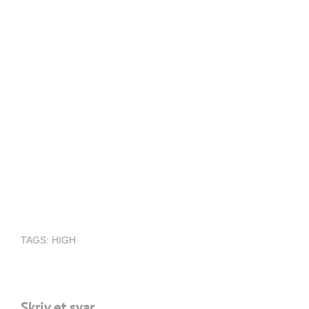
TAGS:
HIGH
Skriv et svar