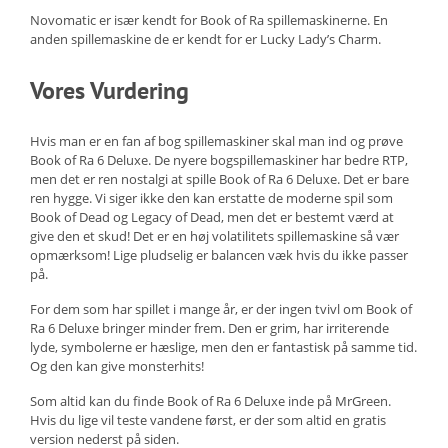
Novomatic er især kendt for Book of Ra spillemaskinerne. En
anden spillemaskine de er kendt for er Lucky Lady’s Charm.
Vores Vurdering
Hvis man er en fan af bog spillemaskiner skal man ind og prøve
Book of Ra 6 Deluxe. De nyere bogspillemaskiner har bedre RTP,
men det er ren nostalgi at spille Book of Ra 6 Deluxe. Det er bare
ren hygge. Vi siger ikke den kan erstatte de moderne spil som
Book of Dead og Legacy of Dead, men det er bestemt værd at
give den et skud! Det er en høj volatilitets spillemaskine så vær
opmærksom! Lige pludselig er balancen væk hvis du ikke passer
på.
For dem som har spillet i mange år, er der ingen tvivl om Book of
Ra 6 Deluxe bringer minder frem. Den er grim, har irriterende
lyde, symbolerne er hæslige, men den er fantastisk på samme tid.
Og den kan give monsterhits!
Som altid kan du finde Book of Ra 6 Deluxe inde på MrGreen.
Hvis du lige vil teste vandene først, er der som altid en gratis
version nederst på siden.