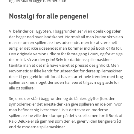
og det skal vi kigge nærmere på!
Nostalgi for alle pengene!
Vi befinder os i Egypten. I baggrunden ser vi en obelisk og solen
der bager ned over landskabet. Normalt vil man kunne skrive en
masser om en spillemaskines udseende, men for at være helt
ærlig, er det ikke udseendet man kommer ind på Book of Ra for.
Den originale version udkom for første gang i 2005, og for at sige
det mildt, så var den grim! Selv for datidens spillemaskiner
tænkte man at det må have været et presset designhold. Men
Novomatic er ikke kendt for udseendet for deres spillemaskiner,
de er til gengæld kendt for at have startet hele trenden med bog
spillemaskiner, noget der siden har været til gavn og glæde for
alle os spillere!
Søjlerne der står i baggrunden og de få hieroglyffer (foruden
symbolerne) er det eneste der kan give spilleren en idé om hvor
man befinder sig i verdenen! Hvis dette var en moderne
spillemaskine ville den dumpe på det visuelle, men fordi Book of
Ra 6 Deluxe er så gammel som den er, giver vi den længere tråd
end de moderne spillemaskiner.