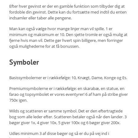
Efter hver gevinst er der en gamble funktion som tilbyder dig at
fordoble din gevinst. Dette kan du fortsætte med indtil du enten
indsamler eller taber alle pengene.
Man kan også vælge hvor mange linjer man vil spille. 1 er
minimum og maksimum er 10. Den sjette tromle er også mulig at
fjerne hvis man vil. Dette gør hvert spin billigere, men forringer
også mulighederne for at få bonussen.
Symboler
Basissymbolerner er i rækkefølge: 10, Knægt, Dame, Konge og Es.
Premiumsymbolerne er i rækkefølge: en skarabæ, en statue, en
farao og topsymbolet er vores eventyrer! 6 af ham på stribe giver
750x igen.
Wilds og scatteren er samme symbol. Det er den eftertragtede
bog som alle leder efter. Scatteren betaler også når den lander. 3
bøger giver 1x, 4 giver 10x, 5 giver 100x og 6 bøger giver 200x.
Udløs minimum 3 af disse bøger og så er du på vej ind i