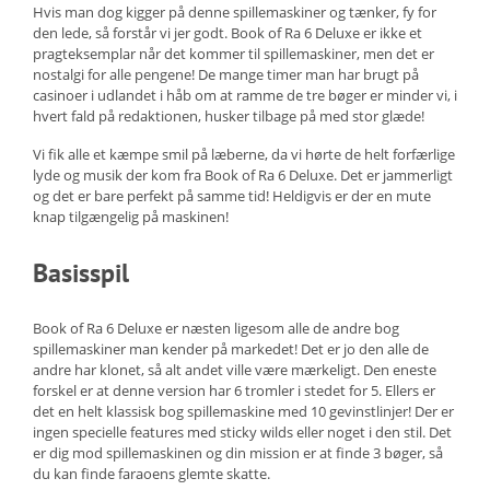
Hvis man dog kigger på denne spillemaskiner og tænker, fy for
den lede, så forstår vi jer godt. Book of Ra 6 Deluxe er ikke et
pragteksemplar når det kommer til spillemaskiner, men det er
nostalgi for alle pengene! De mange timer man har brugt på
casinoer i udlandet i håb om at ramme de tre bøger er minder vi, i
hvert fald på redaktionen, husker tilbage på med stor glæde!
Vi fik alle et kæmpe smil på læberne, da vi hørte de helt forfærlige
lyde og musik der kom fra Book of Ra 6 Deluxe. Det er jammerligt
og det er bare perfekt på samme tid! Heldigvis er der en mute
knap tilgængelig på maskinen!
Basisspil
Book of Ra 6 Deluxe er næsten ligesom alle de andre bog
spillemaskiner man kender på markedet! Det er jo den alle de
andre har klonet, så alt andet ville være mærkeligt. Den eneste
forskel er at denne version har 6 tromler i stedet for 5. Ellers er
det en helt klassisk bog spillemaskine med 10 gevinstlinjer! Der er
ingen specielle features med sticky wilds eller noget i den stil. Det
er dig mod spillemaskinen og din mission er at finde 3 bøger, så
du kan finde faraoens glemte skatte.