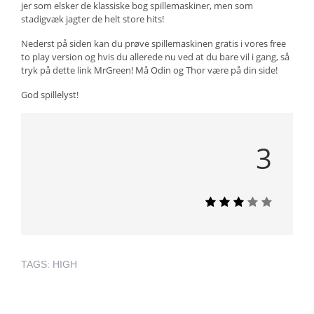
jer som elsker de klassiske bog spillemaskiner, men som
stadigvæk jagter de helt store hits!
Nederst på siden kan du prøve spillemaskinen gratis i vores free
to play version og hvis du allerede nu ved at du bare vil i gang, så
tryk på dette link MrGreen! Må Odin og Thor være på din side!
God spillelyst!
3
TAGS:
HIGH