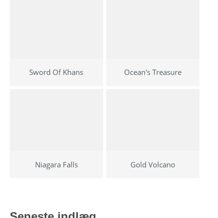
Sword Of Khans
Ocean's Treasure
Niagara Falls
Gold Volcano
Seneste indlæg