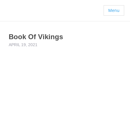
Menu
Book Of Vikings
APRIL 19, 2021