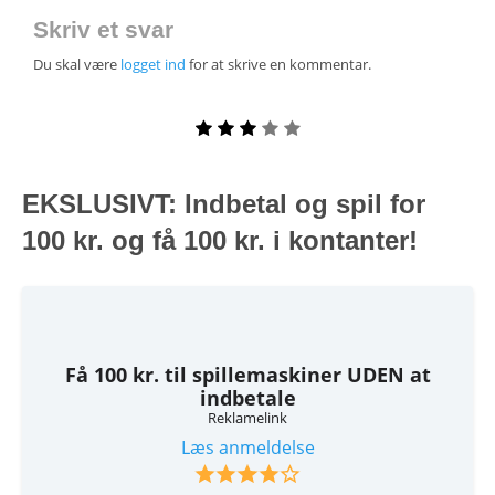
Skriv et svar
Du skal være
logget ind
for at skrive en kommentar.
EKSLUSIVT: Indbetal og spil for
100 kr. og få 100 kr. i kontanter!
Få 100 kr. til spillemaskiner UDEN at
indbetale
Reklamelink
Læs anmeldelse