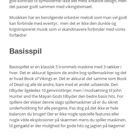
god kontrast til symbolerne! Ikke det mest kreative design, men
det passer godt sammen med vikingetemaet.
Musikken har en beroligende orkester melodi som man vel godt
kan forbinde med eventyr, men det er ikke den dunkle og
krigsinspireret musik som vi skandinavere forbinder med vores
forfædre!
Basisspil
Basisspillet er en klassisk 5 trommels maskine med 3 rækker i
hver. Det er akkurat ligesom de andre bog spillemaskiner og det
er hvad Book of Vikings er. Det er akkurat det samme som Book
of Dead og alle de andre, bare med et andet udseende. Den
tilbyder ligeledes 10 genvinstlinjer, men i modsætning til John
Hunter and the Mayan Gods tilbyder den bedre basis hits. For
spillere der elsker denne slags spillemaskiner så er du sikret
underholdning for alle pengene. Pas dog på det ikke er hele
balancen du bruger! Der er ikke nogle specielle features eller
nogle vilde eksplosioner på skærmen mens du spiller maskinen,
til gengæld er der mulighed for gode hits og jagten på bøgerne!