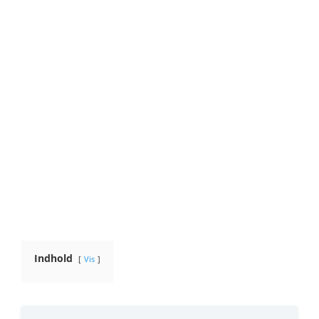
Indhold
Vis