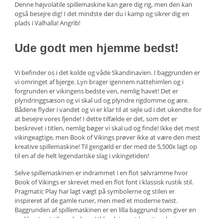
Denne højvolatile spillemaskine kan gøre dig rig, men den kan
også besejre dig! I det mindste dør du i kamp og sikrer dig en
plads i Valhalla! Angrib!
Ude godt men hjemme bedst!
Vi befinder os i det kolde og våde Skandinavien. I baggrunden er
vi omringet af bjerge. Lyn brager igennem nattehimlen og i
forgrunden er vikingens bedste ven, nemlig havet! Det er
plyndringgsæson og vi skal ud og plyndre rigdomme og ære.
Bådene flyder i vandet og vi er klar til at sejle ud i det ukendte for
at besejre vores fjende! I dette tilfælde er det, som det er
beskrevet i titlen, nemlig bøger vi skal ud og finde! Ikke det mest
vikingeagtige, men Book of Vikings prøver ikke at være den mest
kreative spillemaskine! Til gengæld er der med de 5,500x lagt op
til en af de helt legendariske slag i vikingetiden!
Selve spillemaskinen er indrammet i en flot sølvramme hvor
Book of Vikings er skrevet med en flot font i klassisk rustik stil.
Pragmatic Play har lagt vægt på symbolerne og stilen er
inspireret af de gamle runer, men med et moderne twist.
Baggrunden af spillemaskinen er en lilla baggrund som giver en