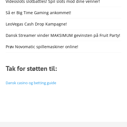
Videoslots slotbattles! Spil slots mod dine venner!
Så er Big Time Gaming ankommet!
LeoVegas Cash Drop Kampagne!
Dansk Streamer vinder MAKSIMUM gevinsten på Fruit Party!
Prøv Novomatic spillemaskiner online!
Tak for støtten til:
Dansk casino og betting guide