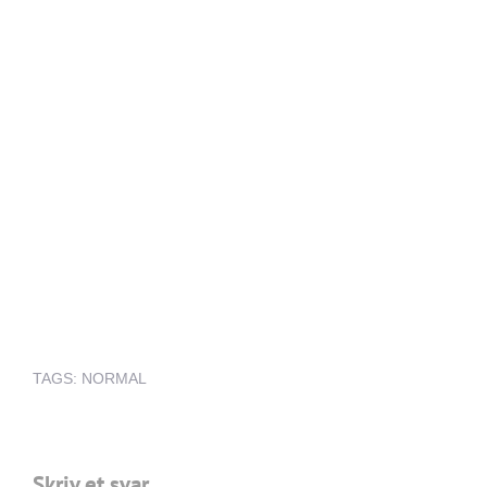
TAGS:
NORMAL
Skriv et svar