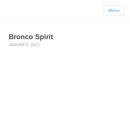
Menu
Bronco Spirit
JANUAR 6, 2021