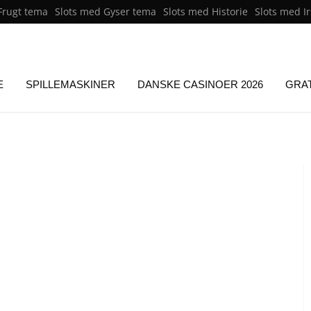
Frugt tema
Slots med Gyser tema
Slots med Historie
Slots med I
E
SPILLEMASKINER
DANSKE CASINOER 2026
GRAT