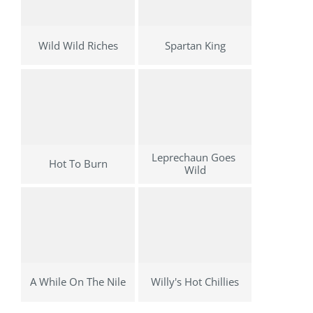
Wild Wild Riches
Spartan King
Leprechaun Goes 
Hot To Burn
Wild
A While On The Nile
Willy's Hot Chillies