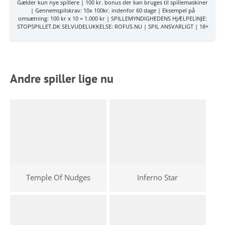
Gælder kun nye spillere | 100 kr. bonus der kan bruges til spillemaskiner
| Gennemspilskrav: 10x 100kr. indenfor 60 dage | Eksempel på
omsætning: 100 kr x 10 = 1.000 kr | SPILLEMYNDIGHEDENS HJÆLPELINJE:
STOPSPILLET.DK SELVUDELUKKELSE: ROFUS.NU | SPIL ANSVARLIGT | 18+
Andre spiller lige nu
Temple Of Nudges
Inferno Star