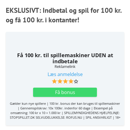
EKSLUSIVT: Indbetal og spil for 100 kr.
og få 100 kr. i kontanter!
Få 100 kr. til spillemaskiner UDEN at
indbetale
Reklamelink
Læs anmeldelse
Få bonus
Gælder kun nye spillere | 100 kr. bonus der kan bruges til spillemaskiner
| Gennemspilskrav: 10x 100kr. indenfor 60 dage | Eksempel på
omsætning: 100 kr x 10 = 1.000 kr | SPILLEMYNDIGHEDENS HJÆLPELINJE:
STOPSPILLET.DK SELVUDELUKKELSE: ROFUS.NU | SPIL ANSVARLIGT | 18+