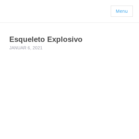
Menu
Esqueleto Explosivo
JANUAR 6, 2021