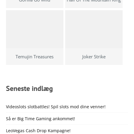
Temujin Treasures
Joker Strike
Seneste indlæg
Videoslots slotbattles! Spil slots mod dine venner!
Så er Big Time Gaming ankommet!
LeoVegas Cash Drop Kampagne!