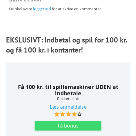
Du skal være
logget ind
for at skrive en kommentar.
EKSLUSIVT: Indbetal og spil for 100 kr.
og få 100 kr. i kontanter!
Få 100 kr. til spillemaskiner UDEN at
indbetale
Reklamelink
Læs anmeldelse
Få bonus