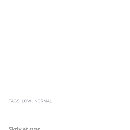
TAGS:
LOW
,
NORMAL
Skriv et svar