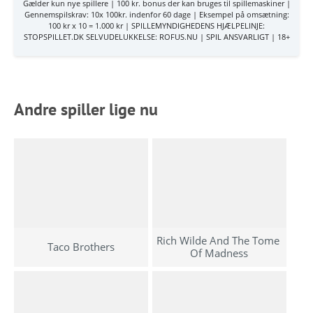
Gælder kun nye spillere | 100 kr. bonus der kan bruges til spillemaskiner |
Gennemspilskrav: 10x 100kr. indenfor 60 dage | Eksempel på omsætning:
100 kr x 10 = 1.000 kr | SPILLEMYNDIGHEDENS HJÆLPELINJE:
STOPSPILLET.DK SELVUDELUKKELSE: ROFUS.NU | SPIL ANSVARLIGT | 18+
Andre spiller lige nu
Rich Wilde And The Tome 
Taco Brothers
Of Madness