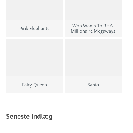
Who Wants To Be A 
Pink Elephants
Millionaire Megaways
Fairy Queen
Santa
Seneste indlæg