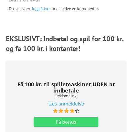
Du skal være
logget ind
for at skrive en kommentar.
EKSLUSIVT: Indbetal og spil for 100 kr.
og få 100 kr. i kontanter!
Få 100 kr. til spillemaskiner UDEN at
indbetale
Reklamelink
Læs anmeldelse
Få bonus