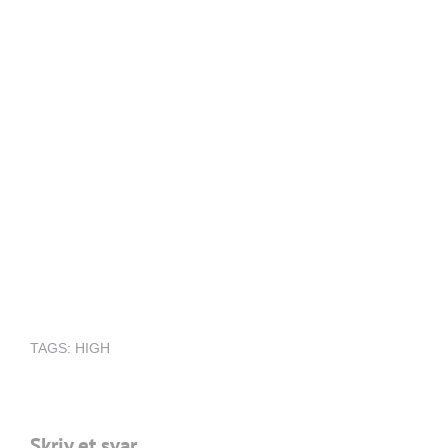
TAGS:
HIGH
Skriv et svar